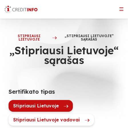
Skip
to
the
content
STIPRIAUSI
„STIPRIAUSI LIETUVOJE”
LIETUVOJE
SĄRAŠAS
„Stipriausi Lietuvoje“
sąrašas
Sertifikato tipas
Stipriausi Lietuvoje
Stipriausi Lietuvoje vadovai