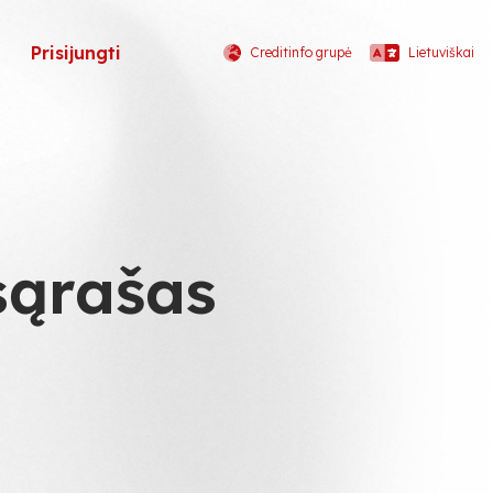
Prisijungti
Creditinfo grupė
Lietuviškai
 sąrašas