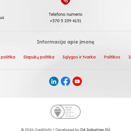
Telefono numeris:
ius
+370 5 239 4131
Informacija apie įmonę
politika
Slapukų politika
Sąlygos ir tvarka
Politikos
I
© 2026 Creditinfo / Developed by
DA Industries OÜ