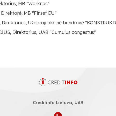
ktorius, MB "Worknos"
irektorė, MB "Finset EU"
irektorius, Uždaroji akcinė bendrovė "KONSTRUKT
S, Direktorius, UAB "Cumulus congestus"
Creditinfo Lietuva, UAB