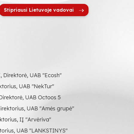
Stipriausi Lietuvoje vadovai
Direktorė, UAB "Ecosh"
torius, UAB "NekTur"
rektorė, UAB Octoos 5
rektorius, UAB "Amės grupė"
orius, IĮ "Arvėriva"
torius, UAB "LANKSTINYS"