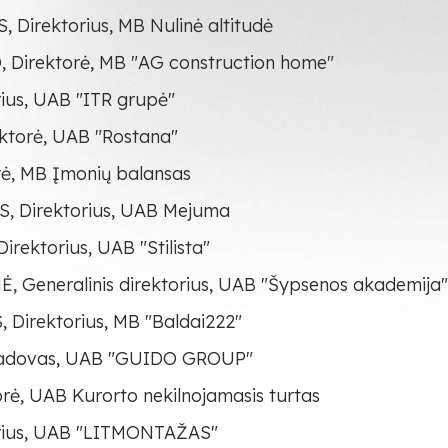
irektorius, MB Nulinė altitudė
irektorė, MB "AG construction home"
ius, UAB "ITR grupė"
torė, UAB "Rostana"
ė, MB Įmonių balansas
 Direktorius, UAB Mejuma
ektorius, UAB "Stilista"
Generalinis direktorius, UAB "Šypsenos akademija"
Direktorius, MB "Baldai222"
adovas, UAB "GUIDO GROUP"
ė, UAB Kurorto nekilnojamasis turtas
rius, UAB "LITMONTAŽAS"