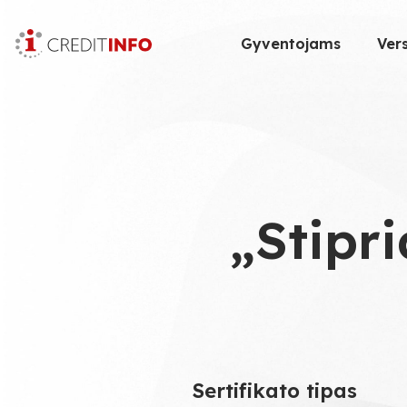
Skip
to
Gyventojams
Vers
the
content
„Stipri
Sertifikato tipas