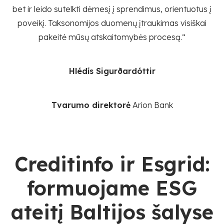
bet ir leido sutelkti dėmesį į sprendimus, orientuotus į
poveikį. Taksonomijos duomenų įtraukimas visiškai
pakeitė mūsų atskaitomybės procesą.“
Hlédís Sigurðardóttir
Tvarumo direktorė
Arion Bank
Creditinfo ir Esgrid:
formuojame ESG
ateitį Baltijos šalyse