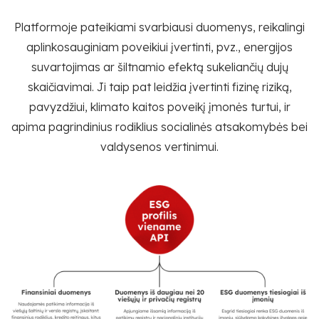
Platformoje pateikiami svarbiausi duomenys, reikalingi
aplinkosauginiam poveikiui įvertinti, pvz., energijos
suvartojimas ar šiltnamio efektą sukeliančių dujų
skaičiavimai. Ji taip pat leidžia įvertinti fizinę riziką,
pavyzdžiui, klimato kaitos poveikį įmonės turtui, ir
apima pagrindinius rodiklius socialinės atsakomybės bei
valdysenos vertinimui.