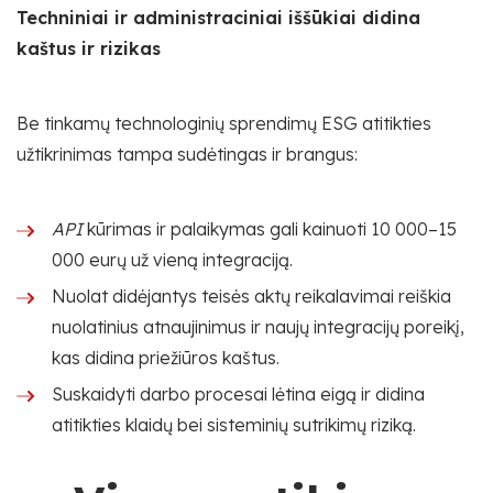
Techniniai ir administraciniai iššūkiai didina
kaštus ir rizikas
Be tinkamų technologinių sprendimų ESG atitikties
užtikrinimas tampa sudėtingas ir brangus:
API
kūrimas ir palaikymas gali kainuoti 10 000–15
000 eurų už vieną integraciją.
Nuolat didėjantys teisės aktų reikalavimai reiškia
nuolatinius atnaujinimus ir naujų integracijų poreikį,
kas didina priežiūros kaštus.
Suskaidyti darbo procesai lėtina eigą ir didina
atitikties klaidų bei sisteminių sutrikimų riziką.