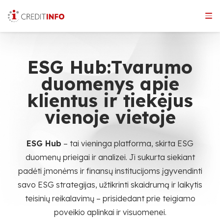
Skip
to
the
content
ESG Hub:
Tvarumo
duomenys apie
klientus ir tiekėjus
vienoje vietoje
ESG Hub
– tai vieninga platforma, skirta ESG
duomenų prieigai ir analizei. Ji sukurta siekiant
padėti įmonėms ir finansų institucijoms įgyvendinti
savo ESG strategijas, užtikrinti skaidrumą ir laikytis
teisinių reikalavimų – prisidedant prie teigiamo
poveikio aplinkai ir visuomenei.