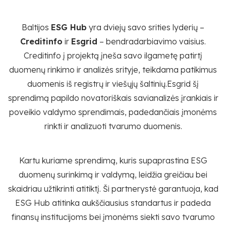
Baltijos
ESG Hub
yra dviejų savo srities lyderių –
Creditinfo
ir
Esgrid
– bendradarbiavimo vaisius.
Creditinfo į projektą įneša savo ilgametę patirtį
duomenų rinkimo ir analizės srityje, teikdama patikimus
duomenis iš registrų ir viešųjų šaltinių.Esgrid šį
sprendimą papildo novatoriškais savianalizės įrankiais ir
poveikio valdymo sprendimais, padedančiais įmonėms
rinkti ir analizuoti tvarumo duomenis.
Kartu kuriame sprendimą, kuris supaprastina ESG
duomenų surinkimą ir valdymą, leidžia greičiau bei
skaidriau užtikrinti atitiktį. Ši partnerystė garantuoja, kad
ESG Hub atitinka aukščiausius standartus ir padeda
finansų institucijoms bei įmonėms siekti savo tvarumo