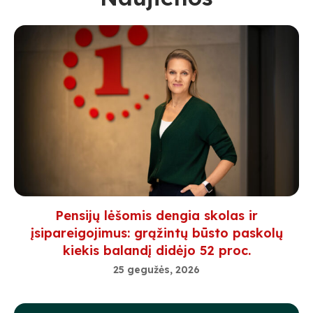
Pensijų lėšomis dengia skolas ir
įsipareigojimus: grąžintų būsto paskolų
kiekis balandį didėjo 52 proc.
25 gegužės, 2026