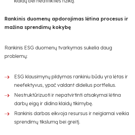
klaidų bei neatitikties riziką.
Rankinis duomenų apdorojimas lėtina procesus ir
mažina sprendimų kokybę
Rankinis ESG duomenų tvarkymas sukelia daug
problemų:
ESG klausimynų pildymas rankiniu būdu yra lėtas ir
neefektyvus, ypač valdant didelius portfelius.
Nestruktūrizuoti ir nepatvirtinti atsakymai lėtina
darbų eigą ir didina klaidų tikimybę.
Rankinis darbas eikvoja resursus ir neigiamai veikia
sprendimų tikslumą bei greitį.