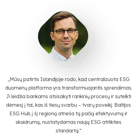
„Mūsų patirtis Islandijoje rodo, kad centralizuota ESG
duomenų platforma yra transformuojantis sprendimas.
Ji leidžia bankams atsisakyti rankinių procesų ir sutelkti
dėmesį į tai, kas iš tiesų svarbu – tvarų poveikį. Baltijos
ESG Hub į šį regioną atneša tą pačią efektyvumą ir
skaidrumą, nustatydamas naują ESG atitikties
standartą.“