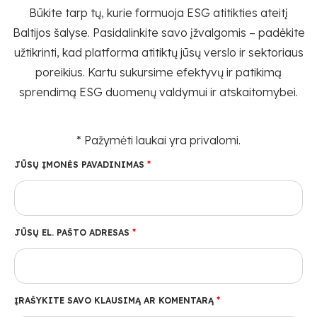
Būkite tarp tų, kurie formuoja ESG atitikties ateitį
Baltijos šalyse. Pasidalinkite savo įžvalgomis – padėkite
užtikrinti, kad platforma atitiktų jūsų verslo ir sektoriaus
poreikius. Kartu sukursime efektyvų ir patikimą
sprendimą ESG duomenų valdymui ir atskaitomybei.
* Pažymėti laukai yra privalomi.
JŪSŲ ĮMONĖS PAVADINIMAS
*
JŪSŲ EL. PAŠTO ADRESAS
*
ĮRAŠYKITE SAVO KLAUSIMĄ AR KOMENTARĄ
*