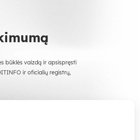
tikimumą
 būklės vaizdą ir apsispręsti
INFO ir oficialių registrų,