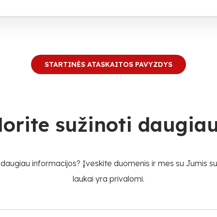
STARTINĖS ATASKAITOS PAVYZDYS
orite sužinoti daugia
ir daugiau informacijos? Įveskite duomenis ir mes su Jumis su
laukai yra privalomi.