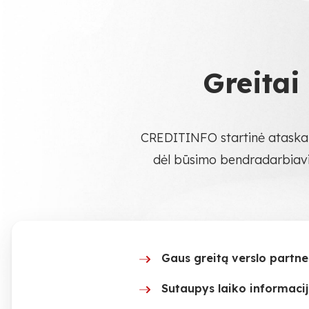
Greitai
CREDITINFO startinė ataskait
dėl būsimo bendradarbiavim
Gaus greitą verslo partne
Sutaupys laiko informaci