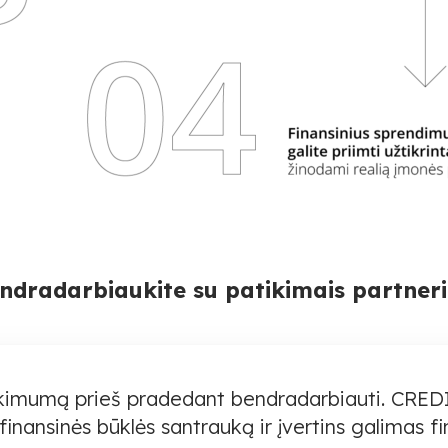
ndradarbiaukite su patikimais partneri
tikimumą prieš pradedant bendradarbiauti. CRED
finansinės būklės santrauką ir įvertins galimas fin