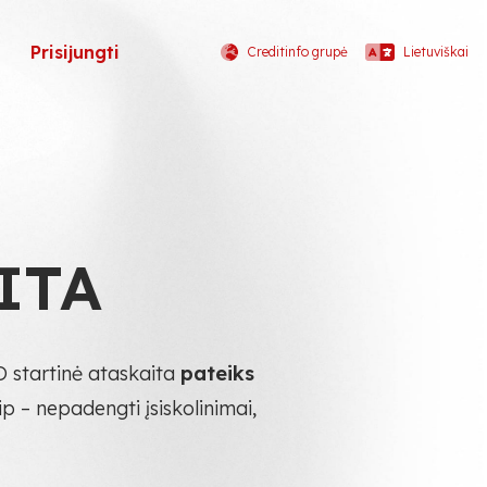
Prisijungti
Creditinfo grupė
Lietuviškai
ITA
O startinė ataskaita
pateiks
p – nepadengti įsiskolinimai,