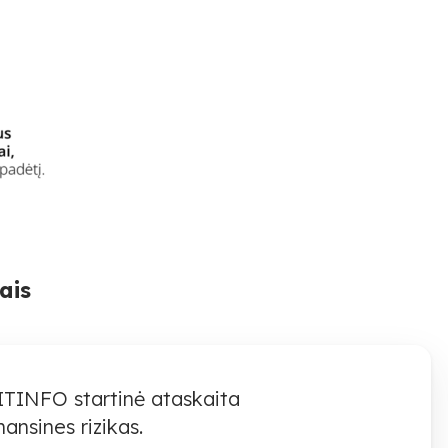
ais
ITINFO startinė ataskaita
ansines rizikas.