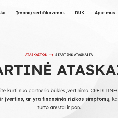
lui
Įmonių sertifikavimas
DUK
Apie mus
ATASKAITOS
STARTINĖ ATASKAITA
ARTINĖ ATASKA
ite kurti nuo partnerio būklės įvertinimo. CREDITINF
r įvertins, ar yra finansinės rizikos simptomų,
kai
turto areštai ir pan.