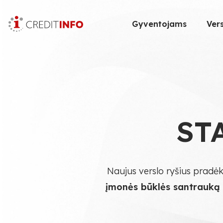
Skip
to
Gyventojams
Vers
the
content
ST
Naujus verslo ryšius pradėk
įmonės būklės santrauką i