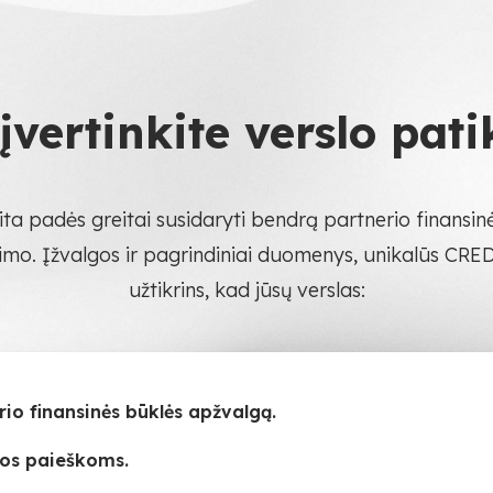
 įvertinkite verslo pa
a padės greitai susidaryti bendrą partnerio finansinės
o. Įžvalgos ir pagrindiniai duomenys, unikalūs CREDIT
užtikrins, kad jūsų verslas:
rio finansinės būklės apžvalgą.
jos paieškoms.