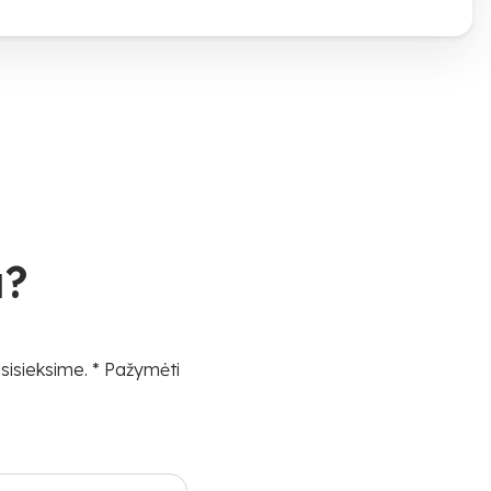
u?
sisieksime. * Pažymėti