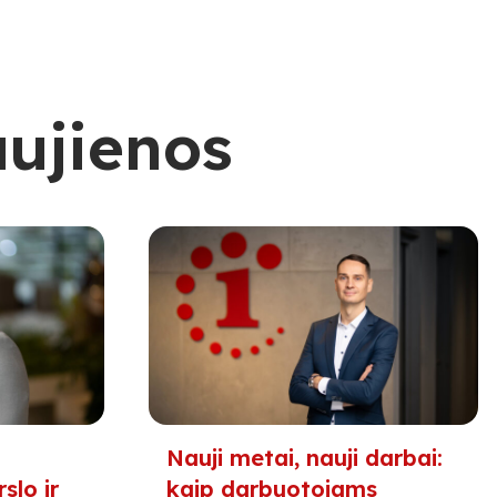
aujienos
Nauji metai, nauji darbai:
slo ir
kaip darbuotojams