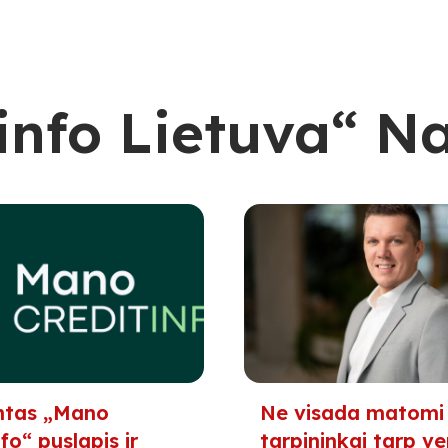
info Lietuva“ N
ntas „Mano
Ne visada matomi
fo“ puslapis ir
tarpininkai tarp ver