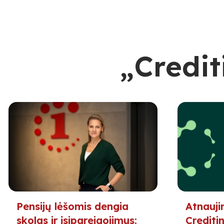
„Credit
Pensijų lėšomis dengia
Atnauji
skolas ir įsipareigojimus:
Creditin