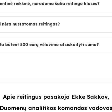
centinė reikšmė, nurodoma šalia reitingo klasės?
i nėra nustatomas reitingas?
kta būtent 500 eurų vėlavimo atsiskaityti suma?
Apie reitingus pasakoja Ekke Sakkov,
Duomenų analitikos komandos vadova