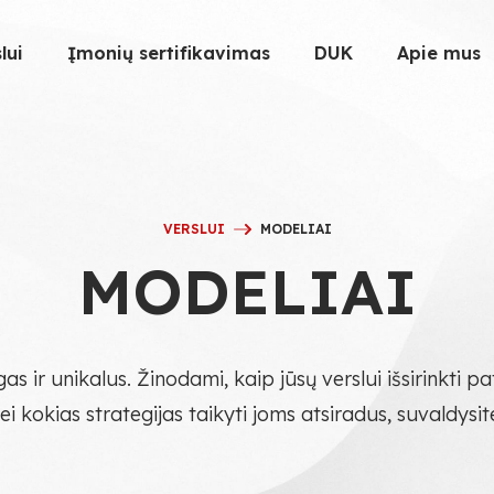
lui
Įmonių sertifikavimas
DUK
Apie mus
VERSLUI
MODELIAI
MODELIAI
as ir unikalus. Žinodami, kaip jūsų verslui išsirinkti p
i kokias strategijas taikyti joms atsiradus, suvaldysit