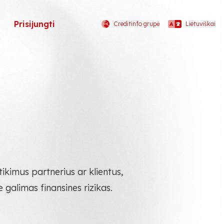
Prisijungti
Creditinfo grupė
Lietuviškai
atikimus partnerius ar klientus,
e galimas finansines rizikas.