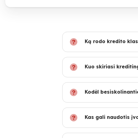
Ką rodo kredito klasė
Kuo skiriasi kredit
Kodėl besiskolinanti
Kas gali naudotis įva