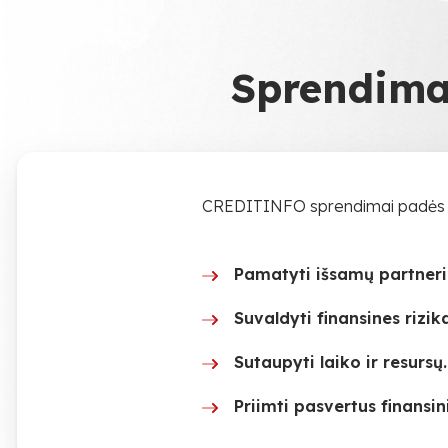
Sprendimai
CREDITINFO sprendimai padės jūsų
Pamatyti išsamų partnerių
Suvaldyti finansines rizik
Sutaupyti laiko ir resursų.
Priimti pasvertus finansin