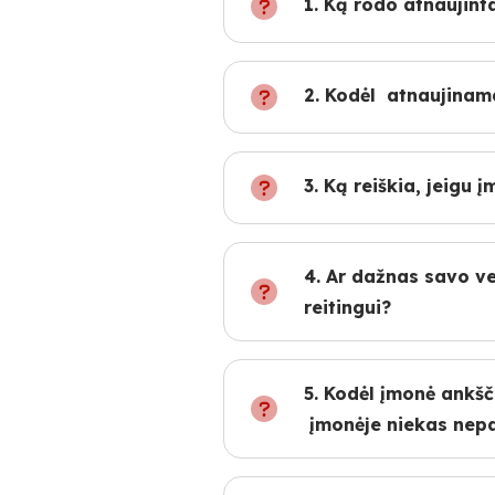
1. Ką rodo atnaujinta
2. Kodėl atnaujinama
3. Ką reiškia, jeigu
4. Ar dažnas savo ve
reitingui?
5. Kodėl įmonė ankšč
įmonėje niekas nepa