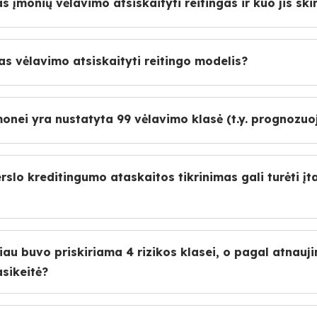
s įmonių vėlavimo atsiskaityti reitingas ir kuo jis ski
s vėlavimo atsiskaityti reitingo modelis?
 įmonei yra nustatyta 99 vėlavimo klasė (t.y. prognozu
rslo kreditingumo ataskaitos tikrinimas gali turėti 
iau buvo priskiriama 4 rizikos klasei, o pagal atnauji
sikeitė?