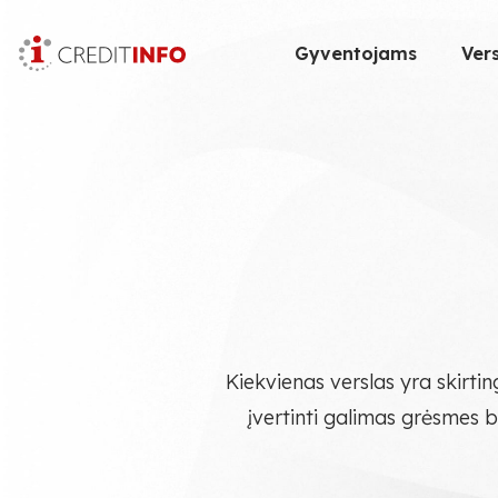
Skip
to
Gyventojams
Vers
the
content
Kiekvienas verslas yra skirting
įvertinti galimas grėsmes be