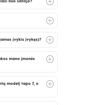
riasi nuo senojo?
ojamas įvykis įvykęs)?
įtakos mano įmonės
ntą modelį tapo 7, o