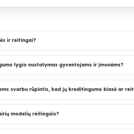
s ir reitingai?
ingumo lygio nustatymas gyventojams ir įmonėms?
ems svarbu rūpintis, kad jų kreditingumo klasė ar rei
irių modelių reitingais?