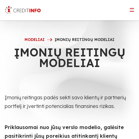
Skip
to
the
content
MODELIAI
ĮMONIŲ REITINGŲ MODELIAI
ĮMONIŲ REITINGŲ
MODELIAI
Įmonių reitingas padės sekti savo klientų ir partnerių
portfelį ir įvertinti potencialias finansines rizikas.
Priklausomai nuo jūsų verslo modelio, galėsite
pasitikrinti jūsų poreikius atitinkantį klientų