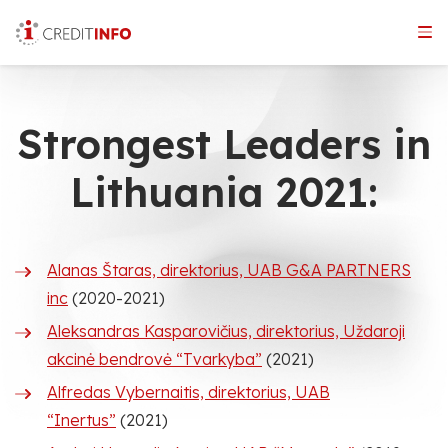
Skip
to
the
content
Strongest Leaders in
Lithuania 2021:
Alanas Štaras, direktorius, UAB G&A PARTNERS
inc
(2020-2021)
Aleksandras Kasparovičius, direktorius, Uždaroji
akcinė bendrovė “Tvarkyba”
(2021)
Alfredas Vybernaitis, direktorius, UAB
“Inertus”
(2021)