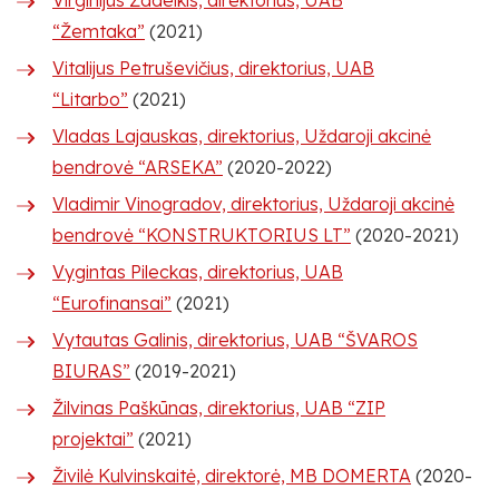
Virginijus Žadeikis, direktorius, UAB
“Žemtaka”
(2021)
Vitalijus Petruševičius, direktorius, UAB
“Litarbo”
(2021)
Vladas Lajauskas, direktorius, Uždaroji akcinė
bendrovė “ARSEKA”
(2020-2022)
Vladimir Vinogradov, direktorius, Uždaroji akcinė
bendrovė “KONSTRUKTORIUS LT”
(2020-2021)
Vygintas Pileckas, direktorius, UAB
“Eurofinansai”
(2021)
Vytautas Galinis, direktorius, UAB “ŠVAROS
BIURAS”
(2019-2021)
Žilvinas Paškūnas, direktorius, UAB “ZIP
projektai”
(2021)
Živilė Kulvinskaitė, direktorė, MB DOMERTA
(2020-