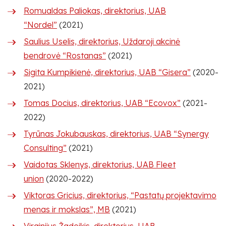
Romualdas Paliokas, direktorius, UAB
“Nordel”
(2021)
Saulius Uselis, direktorius, Uždaroji akcinė
bendrovė “Rostanas”
(2021)
Sigita Kumpikienė, direktorius, UAB “Gisera”
(2020-
2021)
Tomas Docius, direktorius, UAB “Ecovox”
(2021-
2022)
Tyrūnas Jokubauskas, direktorius, UAB “Synergy
Consulting”
(2021)
Vaidotas Sklenys, direktorius, UAB Fleet
union
(2020-2022)
Viktoras Gricius, direktorius, “Pastatų projektavimo
menas ir mokslas”, MB
(2021)