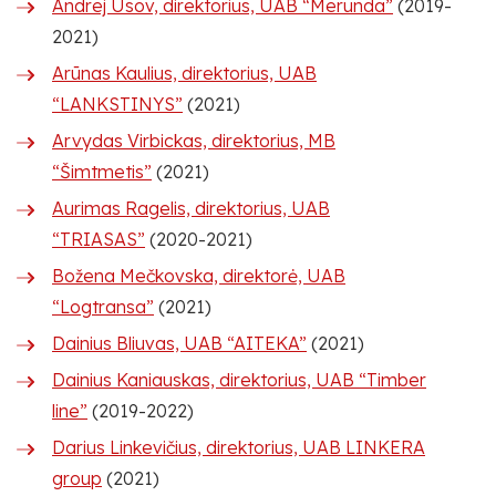
Andrej Usov, direktorius, UAB “Merunda”
(2019-
2021)
Arūnas Kaulius, direktorius, UAB
“LANKSTINYS”
(2021)
Arvydas Virbickas, direktorius, MB
“Šimtmetis”
(2021)
Aurimas Ragelis, direktorius, UAB
“TRIASAS”
(2020-2021)
Božena Mečkovska, direktorė, UAB
“Logtransa”
(2021)
Dainius Bliuvas, UAB “AITEKA”
(2021)
Dainius Kaniauskas, direktorius, UAB “Timber
line”
(2019-2022)
Darius Linkevičius, direktorius, UAB LINKERA
group
(2021)