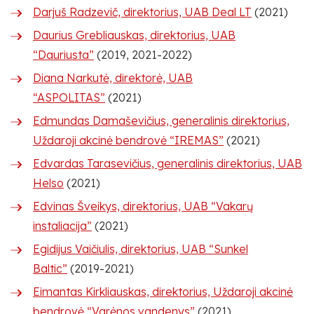
Darjuš Radzevič, direktorius, UAB Deal LT
(2021)
Daurius Grebliauskas, direktorius, UAB
“Dauriusta”
(2019, 2021-2022)
Diana Narkutė, direktorė, UAB
“ASPOLITAS”
(2021)
Edmundas Damaševičius, generalinis direktorius,
Uždaroji akcinė bendrovė “IREMAS”
(2021)
Edvardas Tarasevičius, generalinis direktorius, UAB
Helso
(2021)
Edvinas Šveikys, direktorius, UAB “Vakarų
instaliacija”
(2021)
Egidijus Vaičiulis, direktorius, UAB “Sunkel
Baltic”
(2019-2021)
Eimantas Kirkliauskas, direktorius, Uždaroji akcinė
bendrovė “Varėnos vandenys”
(2021)