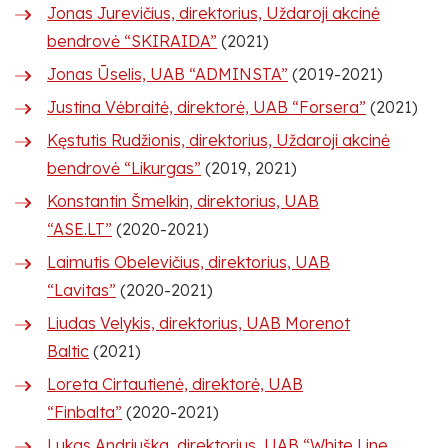
Jonas Jurevičius, direktorius, Uždaroji akcinė
bendrovė “SKIRAIDA”
(2021)
Jonas Ūselis, UAB “ADMINSTA”
(2019-2021)
Justina Vėbraitė, direktorė, UAB “Forsera”
(2021)
Kęstutis Rudžionis, direktorius, Uždaroji akcinė
bendrovė “Likurgas”
(2019, 2021)
Konstantin Šmelkin, direktorius, UAB
“ASE.LT”
(2020-2021)
Laimutis Obelevičius, direktorius, UAB
“Lavitas”
(2020-2021)
Liudas Velykis, direktorius, UAB Morenot
Baltic
(2021)
Loreta Cirtautienė, direktorė, UAB
“Finbalta”
(2020-2021)
Lukas Andriuška, direktorius, UAB “White Line