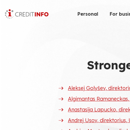
Skip
to
Personal
For busi
the
content
Stronge
Aleksej Golyšev, direktor
Algimantas Ramaneckas, 
Anastasija Lapucko, dire
Andrej Usov, direktorius