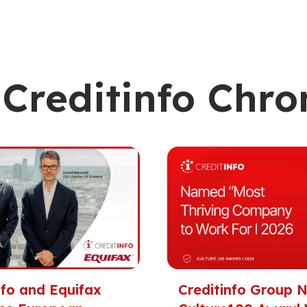
Creditinfo Chro
nfo and Equifax
Creditinfo Group