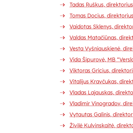
Tadas Ruškus, direktoriu
Tomas Docius, direktoriu
Vaidotas Sklenys, direkto
Valdas Matačiūnas, direk
Vesta Vyšniauskienė, dire
Vida Šipurovė, MB “Versl
Viktoras Gricius, direkto
Vitalijus Kravčukas, direk
Vladas Lajauskas, direkt
Vladimir Vinogradov, di
Vytautas Galinis, direkt
Živilė Kulvinskaitė, dir