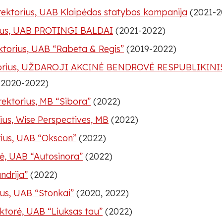
irektorius, UAB Klaipėdos statybos kompanija
(2021-2
rius, UAB PROTINGI BALDAI
(2021-2022)
ektorius, UAB “Rabeta & Regis”
(2019-2022)
ektorius, UŽDAROJI AKCINĖ BENDROVĖ RESPUBLIKIN
2020-2022)
rektorius, MB “Sibora”
(2022)
ius, Wise Perspectives, MB
(2022)
rius, UAB “Okscon”
(2022)
rė, UAB “Autosinora”
(2022)
ndrija”
(2022)
ius, UAB “Stonkai”
(2020, 2022)
ektorė, UAB “Liuksas tau”
(2022)