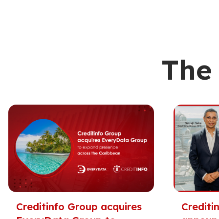
The 
Creditinfo Group acquires
Crediti