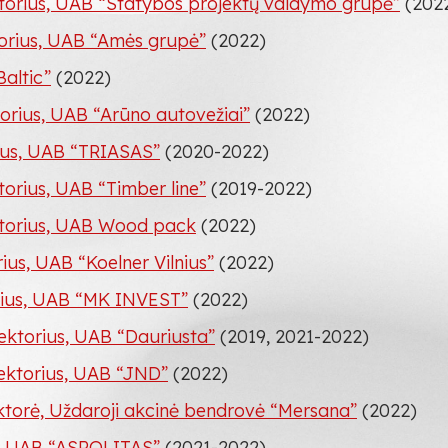
torius, UAB “Statybos projektų valdymo grupė”
(202
ktorius, UAB “Amės grupė”
(2022)
altic”
(2022)
orius, UAB “Arūno autovežiai”
(2022)
rius, UAB “TRIASAS”
(2020-2022)
torius, UAB “Timber line”
(2019-2022)
ktorius, UAB Wood pack
(2022)
rius, UAB “Koelner Vilnius”
(2022)
orius, UAB “MK INVEST”
(2022)
rektorius, UAB “Dauriusta”
(2019, 2021-2022)
rektorius, UAB “JND”
(2022)
ktorė, Uždaroji akcinė bendrovė “Mersana”
(2022)
ė, UAB “ASPOLITAS”
(2021-2022)