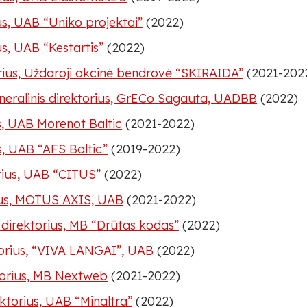
ius, UAB “Uniko projektai”
(2022)
s, UAB “Kestartis”
(2022)
orius, Uždaroji akcinė bendrovė “SKIRAIDA”
(2021-202
eneralinis direktorius, GrECo Sagauta, UADBB
(2022)
us, UAB Morenot Baltic
(2021-2022)
s, UAB “AFS Baltic”
(2019-2022)
rius, UAB “CITUS”
(2022)
rius, MOTUS AXIS, UAB
(2021-2022)
direktorius, MB “Drūtas kodas”
(2022)
torius, “VIVA LANGAI”, UAB
(2022)
torius, MB Nextweb
(2021-2022)
ktorius, UAB “Minaltra”
(2022)