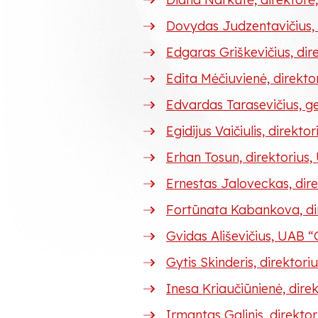
Dovydas Judzentavičius, 
Edgaras Griškevičius, dir
Edita Mėčiuvienė, direkt
Edvardas Tarasevičius, ge
Egidijus Vaičiulis, direkto
Erhan Tosun, direktorius
Ernestas Jaloveckas, dir
Fortūnata Kabankova, di
Gvidas Ališevičius, UA
Gytis Skinderis, direkto
Inesa Kriaučiūnienė, dire
Irmantas Galinis, direkto