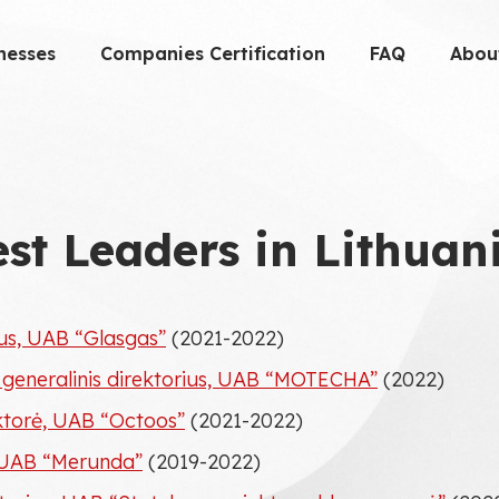
nesses
Companies Certification
FAQ
Abou
st Leaders in Lithuan
ius, UAB “Glasgas”
(2021-2022)
generalinis direktorius, UAB “MOTECHA”
(2022)
ktorė, UAB “Octoos”
(2021-2022)
, UAB “Merunda”
(2019-2022)