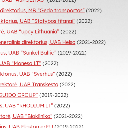
direktorius, MB “Gedo transportas”
(2022)
ektorius, UAB “Statybos titanai”
(2022)
orė, UAB “upcy Lithuania”
(2022)
neralinis direktorius, UAB Helso
(2021-2022)
rius, UAB “Sunkel Baltic”
(2019-2022)
, UAB “Monesa LT”
(2022)
ektorius, UAB “Sverhus”
(2022)
rektorė, UAB Transkesta
(2022)
B “GUIDO GROUP”
(2019-2022)
rius, UAB “RHODIUM.LT”
(2022)
ktorė, UAB “Bioklinika”
(2021-2022)
rius, UAB Elastomer.EU
(2019-2022)