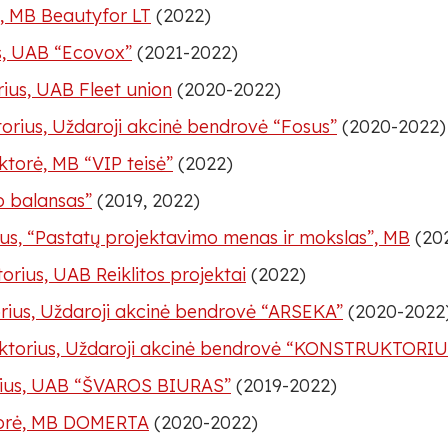
s, MB Beautyfor LT
(2022)
s, UAB “Ecovox”
(2021-2022)
rius, UAB Fleet union
(2020-2022)
torius, Uždaroji akcinė bendrovė “Fosus”
(2020-2022)
ktorė, MB “VIP teisė”
(2022)
o balansas”
(2019, 2022)
rius, “Pastatų projektavimo menas ir mokslas”, MB
(20
torius, UAB Reiklitos projektai
(2022)
orius, Uždaroji akcinė bendrovė “ARSEKA”
(2020-2022
rektorius, Uždaroji akcinė bendrovė “KONSTRUKTORIU
orius, UAB “ŠVAROS BIURAS”
(2019-2022)
ektorė, MB DOMERTA
(2020-2022)