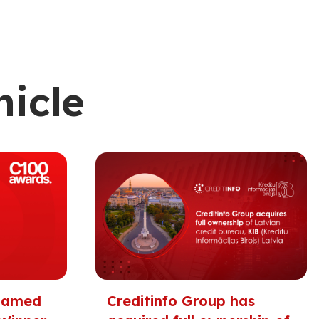
nicle
 Named
Creditinfo Group has