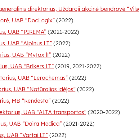
neralinis direktorius, Uždaroji akcinė bendrovė “Vils
ktorė, UAB “DocLogix”
(2022)
orius, UAB “PIREMA”
(2021-2022)
ius, UAB “Alpinus LT”
(2022)
orius, UAB “Mytax.lt”
(2022)
ius, UAB “Brikers LT”
(2019, 2021-2022)
ktorius, UAB “Lerochemas”
(2022)
torius, UAB “Natūralios idėjos”
(2022)
rius, MB “Rendesta”
(2022)
rektorius, UAB “ALTA transportas”
(2020-2022)
ius, UAB “Daira Medica”
(2021-2022)
us, UAB “Vartai LT”
(2022)