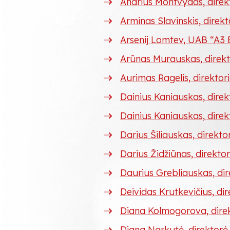
Andrius Montvydas, direk
Arminas Slavinskis, dire
Arsenij Lomtev, UAB “A3 B
Arūnas Murauskas, direkt
Aurimas Ragelis, direkto
Dainius Kaniauskas, direk
Dainius Kaniauskas, dire
Darius Šiliauskas, direkto
Darius Židžiūnas, direkt
Daurius Grebliauskas, di
Deividas Krutkevičius, di
Diana Kolmogorova, dire
Diana Narkutė, direktor