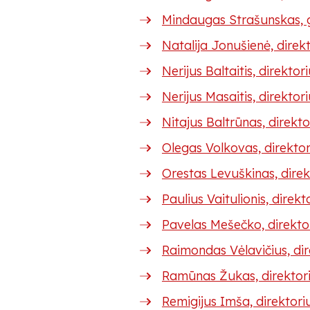
Mindaugas Strašunskas, ge
Natalija Jonušienė, dire
Nerijus Baltaitis, direkt
Nerijus Masaitis, direktor
Nitajus Baltrūnas, direkt
Olegas Volkovas, direktor
Orestas Levuškinas, dire
Paulius Vaitulionis, direk
Pavelas Mešečko, direkto
Raimondas Vėlavičius, di
Ramūnas Žukas, direktor
Remigijus Imša, direktori