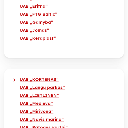
UAB „Eritna”
UAB „FTG Baltic”
UAB „Gamyba”
UAB „Jomas”
UAB „Keraplast”
UAB „KORTENAS”
UAB „Langų parkas”
UAB „LIETLINEN”
UAB „Medieva”
UAB „Mirivona”
UAB „Navis marina”
UAB „Patogūs vartai”