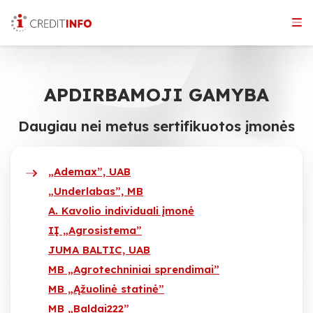
Skip
to
the
content
APDIRBAMOJI GAMYBA
Daugiau nei metus sertifikuotos įmonės
„Ademax”, UAB
„Underlabas”, MB
A. Kavolio individuali įmonė
IĮ „Agrosistema”
JUMA BALTIC, UAB
MB „Agrotechniniai sprendimai”
MB „Ąžuolinė statinė”
MB „Baldai222”