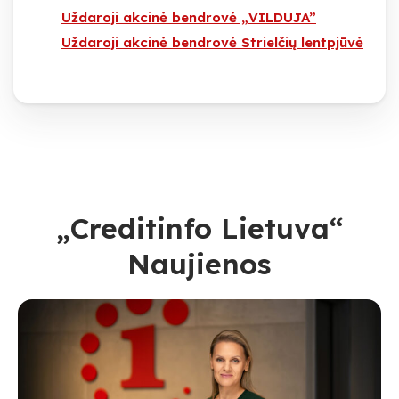
Uždaroji akcinė bendrovė „VILDUJA”
Uždaroji akcinė bendrovė Strielčių lentpjūvė
„Creditinfo Lietuva“
Naujienos