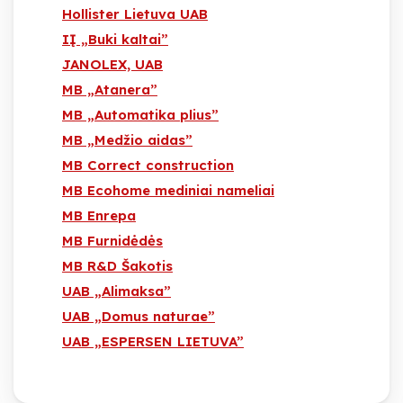
Hollister Lietuva UAB
IĮ „Buki kaltai”
JANOLEX, UAB
MB „Atanera”
MB „Automatika plius”
MB „Medžio aidas”
MB Correct construction
MB Ecohome mediniai nameliai
MB Enrepa
MB Furnidėdės
MB R&D Šakotis
UAB „Alimaksa”
UAB „Domus naturae”
UAB „ESPERSEN LIETUVA”