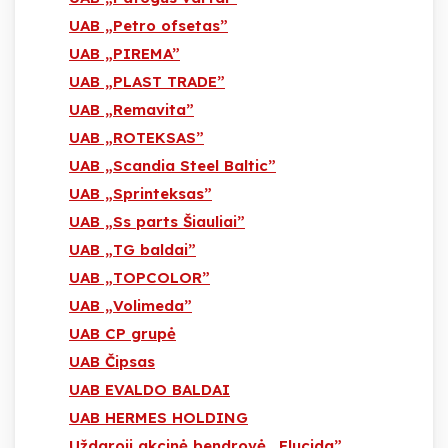
UAB „Petro ofsetas”
UAB „PIREMA”
UAB „PLAST TRADE”
UAB „Remavita”
UAB „ROTEKSAS”
UAB „Scandia Steel Baltic”
UAB „Sprinteksas”
UAB „Ss parts Šiauliai”
UAB „TG baldai”
UAB „TOPCOLOR”
UAB „Volimeda”
UAB CP grupė
UAB Čipsas
UAB EVALDO BALDAI
UAB HERMES HOLDING
Uždaroji akcinė bendrovė „Elucida”