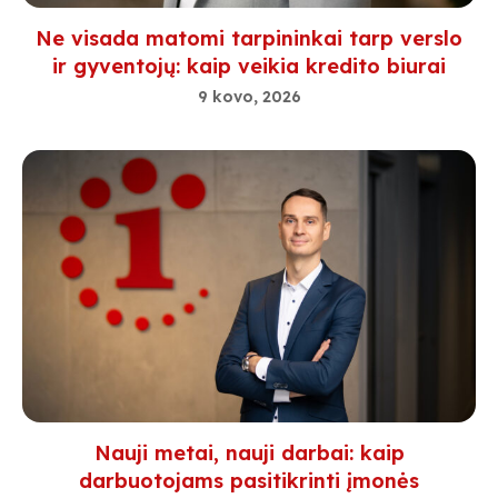
Ne visada matomi tarpininkai tarp verslo
ir gyventojų: kaip veikia kredito biurai
9 kovo, 2026
Nauji metai, nauji darbai: kaip
darbuotojams pasitikrinti įmonės