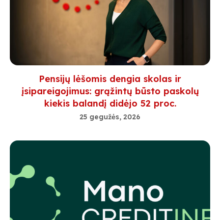
Pensijų lėšomis dengia skolas ir
įsipareigojimus: grąžintų būsto paskolų
kiekis balandį didėjo 52 proc.
25 gegužės, 2026