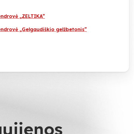
endrovė „ZELTIKA”
endrovė „Gelgaudiškio gelžbetonis”
aujienos