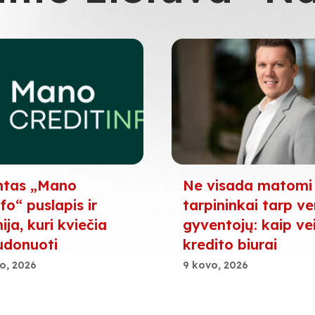
ntas „Mano
Ne visada matomi
fo“ puslapis ir
tarpininkai tarp ver
ja, kuri kviečia
gyventojų: kaip ve
udonuoti
kredito biurai
o, 2026
9 kovo, 2026