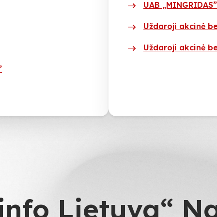
UAB „MINGRIDAS”
Uždaroji akcinė b
Uždaroji akcinė b
”
info Lietuva“ N