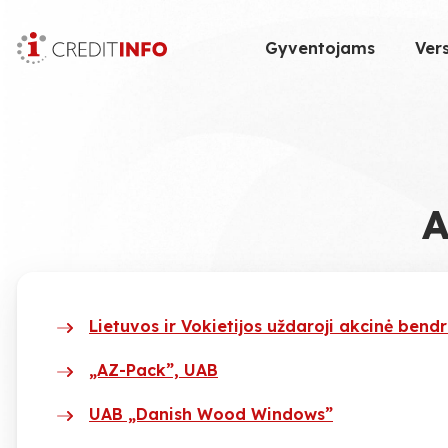
Skip
to
Gyventojams
Vers
the
content
Lietuvos ir Vokietijos uždaroji akcinė ben
„AZ-Pack”, UAB
UAB „Danish Wood Windows”