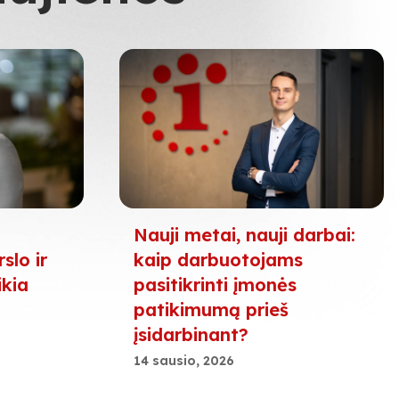
Nauji metai, nauji darbai:
slo ir
kaip darbuotojams
ikia
pasitikrinti įmonės
patikimumą prieš
įsidarbinant?
14 sausio, 2026