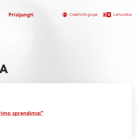
Prisijungti
Creditinfo grupė
Lietuviškai
A
imo sprendimai”