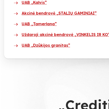
UAB „Kalvis”
Akcinė bendrovė „STALIŲ GAMINIAI”
UAB „Tamerlana”
Uždaroji akcinė bendrovė „VINKELIS IR KO
UAB „Dzūkijos granitas”
„Credit