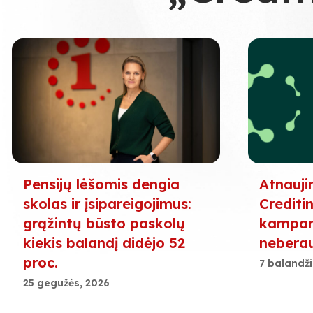
Pensijų lėšomis dengia
Atnauji
skolas ir įsipareigojimus:
Creditin
grąžintų būsto paskolų
kampani
kiekis balandį didėjo 52
nebera
proc.
7 balandži
25 gegužės, 2026