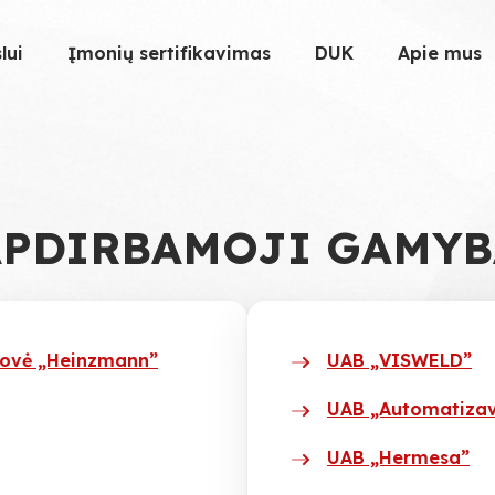
lui
Įmonių sertifikavimas
DUK
Apie mus
APDIRBAMOJI GAMYB
drovė „Heinzmann”
UAB „VISWELD”
UAB „Automatizav
UAB „Hermesa”