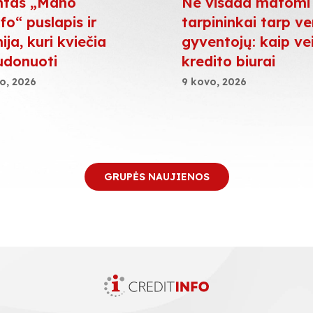
ntas „Mano
Ne visada matomi
fo“ puslapis ir
tarpininkai tarp ver
ja, kuri kviečia
gyventojų: kaip ve
udonuoti
kredito biurai
o, 2026
9 kovo, 2026
GRUPĖS NAUJIENOS