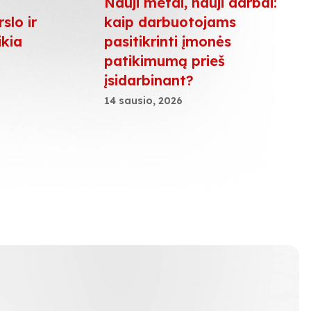
Nauji metai, nauji darbai:
slo ir
kaip darbuotojams
ikia
pasitikrinti įmonės
patikimumą prieš
įsidarbinant?
14 sausio, 2026