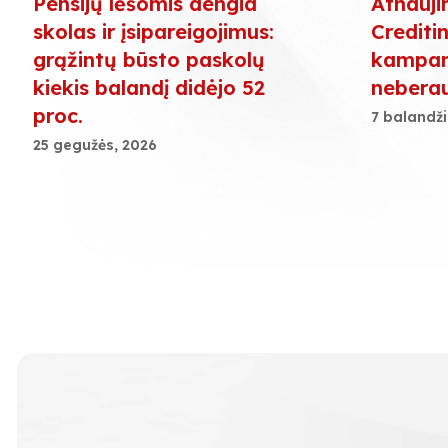
Pensijų lėšomis dengia
Atnauji
skolas ir įsipareigojimus:
Creditin
grąžintų būsto paskolų
kampani
kiekis balandį didėjo 52
nebera
proc.
7 balandži
25 gegužės, 2026