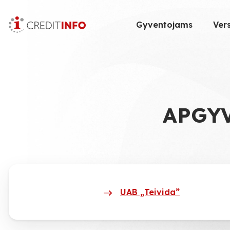
Skip
to
Gyventojams
Vers
the
content
APGY
UAB „Teivida”