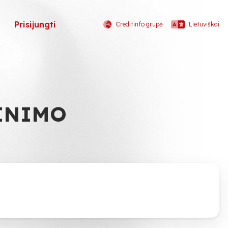
Prisijungti
Creditinfo grupė
Lietuviškai
INIMO