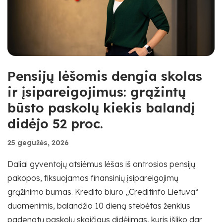
Pensijų lėšomis dengia skolas
ir įsipareigojimus: grąžintų
būsto paskolų kiekis balandį
didėjo 52 proc.
25 gegužės, 2026
Daliai gyventojų atsiėmus lėšas iš antrosios pensijų
pakopos, fiksuojamas finansinių įsipareigojimų
grąžinimo bumas. Kredito biuro „Creditinfo Lietuva“
duomenimis, balandžio 10 dieną stebėtas ženklus
padengtų paskolų skaičiaus didėjimas, kuris išliko dar