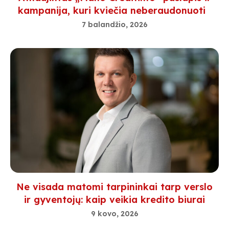
kampanija, kuri kviečia neberaudonuoti
proc.
7 balandžio, 2026
Ne visada matomi tarpininkai tarp verslo
ir gyventojų: kaip veikia kredito biurai
9 kovo, 2026