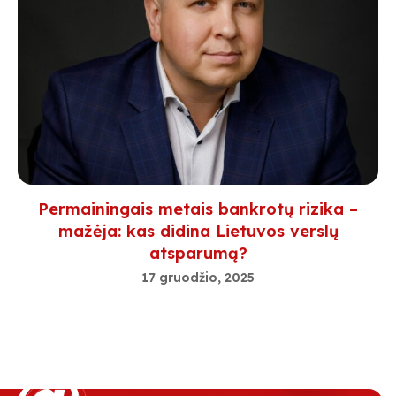
Permainingais metais bankrotų rizika –
mažėja: kas didina Lietuvos verslų
atsparumą?
17 gruodžio, 2025