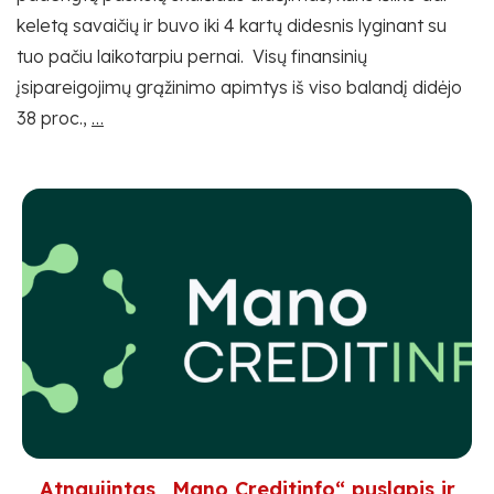
keletą savaičių ir buvo iki 4 kartų didesnis lyginant su
tuo pačiu laikotarpiu pernai. Visų finansinių
įsipareigojimų grąžinimo apimtys iš viso balandį didėjo
Pensijų
38 proc.,
…
lėšomis
dengia
skolas
ir
įsipareigojimus:
grąžintų
būsto
paskolų
kiekis
balandį
didėjo
Atnaujintas „Mano Creditinfo“ puslapis ir
52