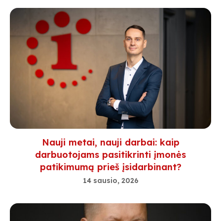
Nauji metai, nauji darbai: kaip
darbuotojams pasitikrinti įmonės
patikimumą prieš įsidarbinant?
14 sausio, 2026