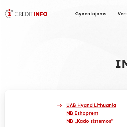
Skip
to
Gyventojams
Vers
the
content
I
UAB Hyand Lithuania
MB Eshoprent
MB „Kado sistemos”