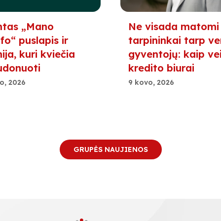
ntas „Mano
Ne visada matomi
fo“ puslapis ir
tarpininkai tarp ver
ja, kuri kviečia
gyventojų: kaip ve
udonuoti
kredito biurai
o, 2026
9 kovo, 2026
GRUPĖS NAUJIENOS