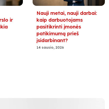
Nauji metai, nauji darbai:
slo ir
kaip darbuotojams
ikia
pasitikrinti įmonės
patikimumą prieš
įsidarbinant?
14 sausio, 2026