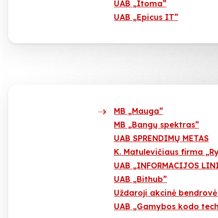
UAB „Itoma”
UAB „Epicus IT”
MB „Mauga”
MB „Bangų spektras”
UAB SPRENDIMŲ METAS
K. Matulevičiaus firma „R
UAB „INFORMACIJOS LIN
UAB „Bithub”
Uždaroji akcinė bendrovė
UAB „Gamybos kodo tech