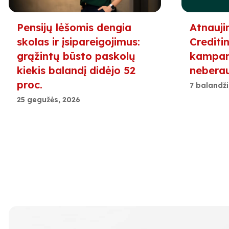
Pensijų lėšomis dengia
Atnauji
skolas ir įsipareigojimus:
Creditin
grąžintų būsto paskolų
kampani
kiekis balandį didėjo 52
nebera
proc.
7 balandži
25 gegužės, 2026