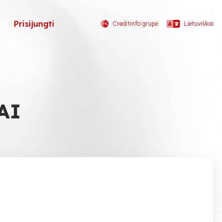
Prisijungti
Creditinfo grupė
Lietuviškai
AI