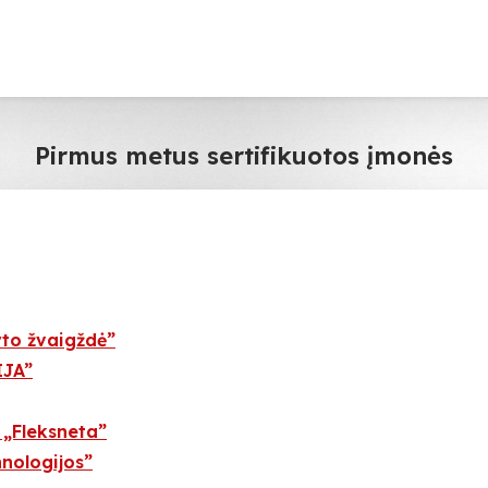
Pirmus metus sertifikuotos įmonės
yto žvaigždė”
IJA”
 „Fleksneta”
nologijos”