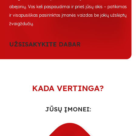
abejonių. Vos keli paspaudimai ir prieš jūsų akis – patikimas
ir visapusiškas pasirinktos įmonės vaizdas be jokių užslėptų
žvaigždučių.
UŽSISAKYKITE DABAR
KADA VERTINGA?
JŪSŲ ĮMONEI: