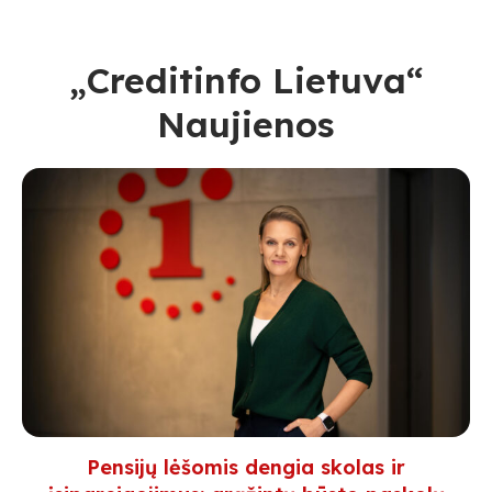
„Creditinfo Lietuva“
Naujienos
Pensijų lėšomis dengia skolas ir