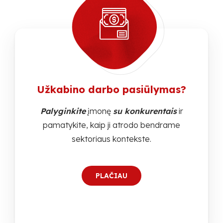
Užkabino darbo pasiūlymas?
Palyginkite
įmonę
su konkurentais
ir
pamatykite, kaip ji atrodo bendrame
sektoriaus kontekste.
PLAČIAU