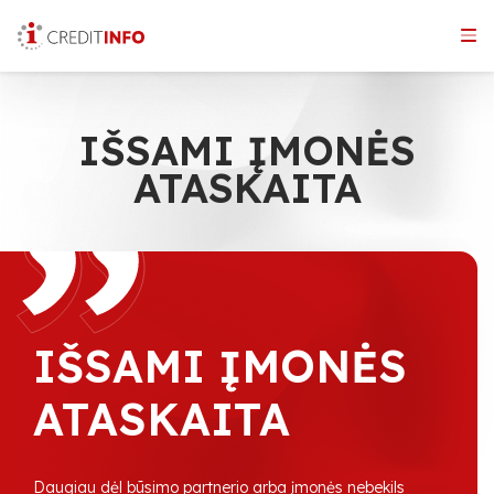
Skip
to
the
content
IŠSAMI ĮMONĖS
ATASKAITA
IŠSAMI ĮMONĖS
ATASKAITA
Daugiau dėl būsimo partnerio arba įmonės nebekils