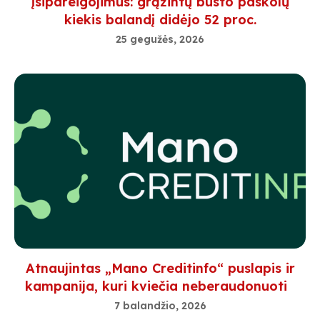
įsipareigojimus: grąžintų būsto paskolų
kiekis balandį didėjo 52 proc.
25 gegužės, 2026
Atnaujintas „Mano Creditinfo“ puslapis ir
kampanija, kuri kviečia neberaudonuoti
7 balandžio, 2026