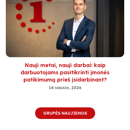
Nauji metai, nauji darbai: kaip
darbuotojams pasitikrinti įmonės
patikimumą prieš įsidarbinant?
14 sausio, 2026
GRUPĖS NAUJIENOS