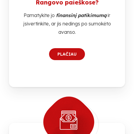
Rangovo paieškose?
Pamatykite jo
finansinį patikimumą
ir
įsivertinkite, ar jis nedings po sumokėto
avanso.
PLAČIAU