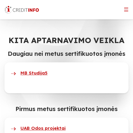
Skip
to
the
content
KITA APTARNAVIMO VEIKLA
Daugiau nei metus sertifikuotos įmonės
MB Studija5
Pirmus metus sertifikuotos įmonės
UAB Odos projektai