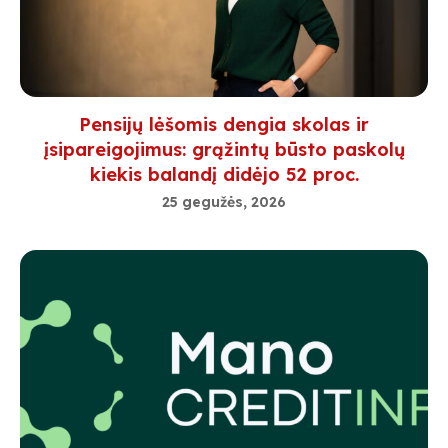
Pensijų lėšomis dengia skolas ir
įsipareigojimus: grąžintų būsto paskolų
kiekis balandį didėjo 52 proc.
25 gegužės, 2026