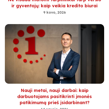
ir gyventojų: kaip veikia kredito biurai
9 kovo, 2026
Nauji metai, nauji darbai: kaip
darbuotojams pasitikrinti įmonės
patikimumą prieš įsidarbinant?