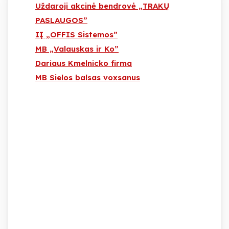
Uždaroji akcinė bendrovė „TRAKŲ
PASLAUGOS”
IĮ „OFFIS Sistemos”
MB „Valauskas ir Ko”
Dariaus Kmelnicko firma
MB Sielos balsas voxsanus