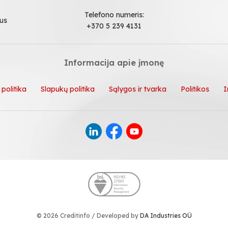
Telefono numeris:
ius
+370 5 239 4131
Informacija apie įmonę
politika
Slapukų politika
Sąlygos ir tvarka
Politikos
I
© 2026 Creditinfo / Developed by
DA Industries OÜ