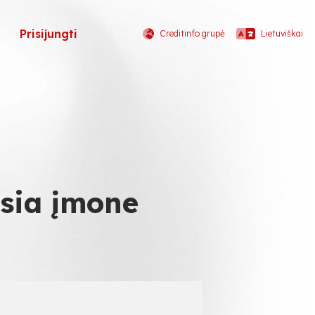
Prisijungti
Creditinfo grupė
Lietuviškai
sia įmone