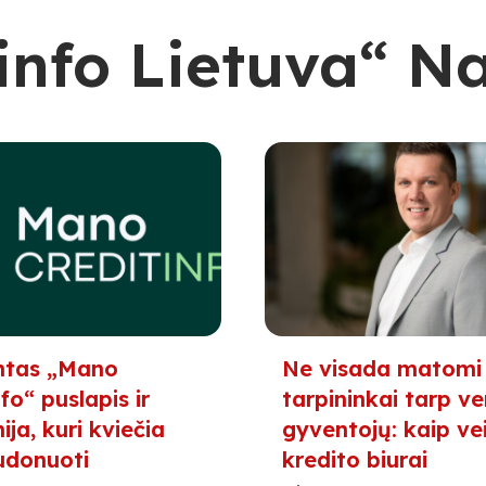
info Lietuva“ N
ntas „Mano
Ne visada matomi
fo“ puslapis ir
tarpininkai tarp ver
ja, kuri kviečia
gyventojų: kaip ve
udonuoti
kredito biurai