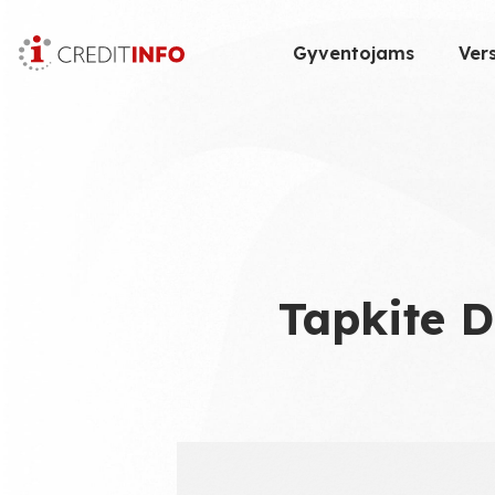
Skip
to
Gyventojams
Vers
the
content
Tapkite 