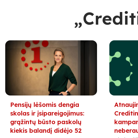
„Credit
Pensijų lėšomis dengia
Atnauji
skolas ir įsipareigojimus:
Creditin
grąžintų būsto paskolų
kampani
kiekis balandį didėjo 52
nebera