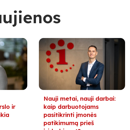
aujienos
Nauji metai, nauji darbai:
slo ir
kaip darbuotojams
ikia
pasitikrinti įmonės
patikimumą prieš