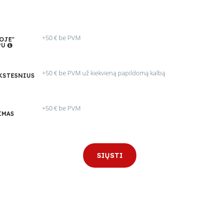
+50 € be PVM
OJE"
PU
+50 € be PVM už kiekvieną papildomą kalbą
NKSTESNIUS
+50 € be PVM
IMAS