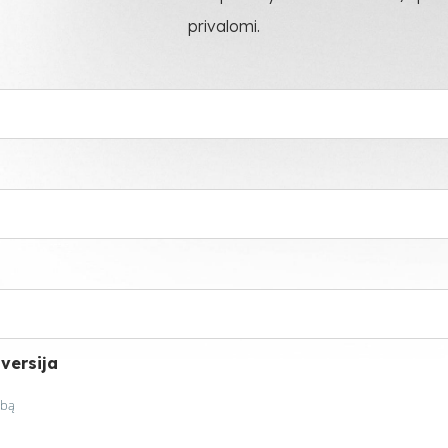
privalomi.
 versija
lbą