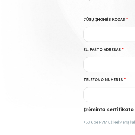
JŪSŲ ĮMONĖS KODAS
*
EL. PAŠTO ADRESAS
*
TELEFONO NUMERIS
*
Įrėminta sertifikato
+50 € be PVM už kiekvieną ka