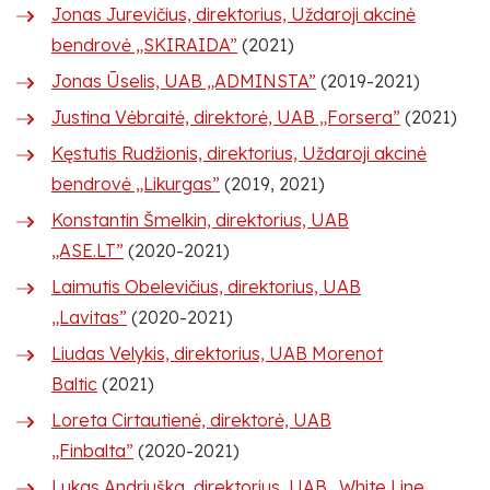
Jonas Jurevičius, direktorius, Uždaroji akcinė
bendrovė „SKIRAIDA”
(2021)
Jonas Ūselis, UAB „ADMINSTA”
(2019-2021)
Justina Vėbraitė, direktorė, UAB „Forsera”
(2021)
Kęstutis Rudžionis, direktorius, Uždaroji akcinė
bendrovė „Likurgas”
(2019, 2021)
Konstantin Šmelkin, direktorius, UAB
„ASE.LT”
(2020-2021)
Laimutis Obelevičius, direktorius, UAB
„Lavitas”
(2020-2021)
Liudas Velykis, direktorius, UAB Morenot
Baltic
(2021)
Loreta Cirtautienė, direktorė, UAB
„Finbalta”
(2020-2021)
Lukas Andriuška, direktorius, UAB „White Line