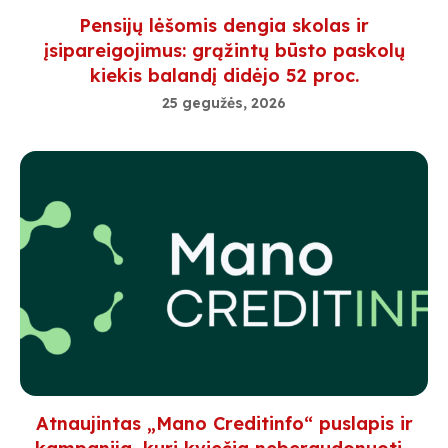
Pensijų lėšomis dengia skolas ir
įsipareigojimus: grąžintų būsto paskolų
kiekis balandį didėjo 52 proc.
25 gegužės, 2026
Atnaujintas „Mano Creditinfo“ puslapis ir