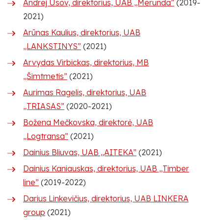
Andrej Usov, direktorius, UAB „Merunda”
(2019-
2021)
Arūnas Kaulius, direktorius, UAB
„LANKSTINYS”
(2021)
Arvydas Virbickas, direktorius, MB
„Šimtmetis”
(2021)
Aurimas Ragelis, direktorius, UAB
„TRIASAS”
(2020-2021)
Božena Mečkovska, direktorė, UAB
„Logtransa”
(2021)
Dainius Bliuvas, UAB „AITEKA”
(2021)
Dainius Kaniauskas, direktorius, UAB „Timber
line”
(2019-2022)
Darius Linkevičius, direktorius, UAB LINKERA
group
(2021)