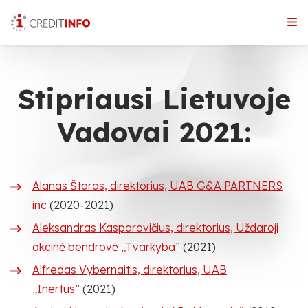
Skip
to
the
content
Stipriausi Lietuvoje
Vadovai 2021:
Alanas Štaras, direktorius, UAB G&A PARTNERS
inc
(2020-2021)
Aleksandras Kasparovičius, direktorius, Uždaroji
akcinė bendrovė „Tvarkyba”
(2021)
Alfredas Vybernaitis, direktorius, UAB
„Inertus”
(2021)