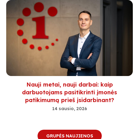
Nauji metai, nauji darbai: kaip
darbuotojams pasitikrinti įmonės
patikimumą prieš įsidarbinant?
14 sausio, 2026
GRUPĖS NAUJIENOS