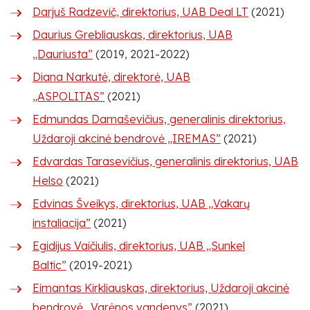
Darjuš Radzevič, direktorius, UAB Deal LT
(2021)
Daurius Grebliauskas, direktorius, UAB
„Dauriusta”
(2019, 2021-2022)
Diana Narkutė, direktorė, UAB
„ASPOLITAS”
(2021)
Edmundas Damaševičius, generalinis direktorius,
Uždaroji akcinė bendrovė „IREMAS”
(2021)
Edvardas Tarasevičius, generalinis direktorius, UAB
Helso
(2021)
Edvinas Šveikys, direktorius, UAB „Vakarų
instaliacija”
(2021)
Egidijus Vaičiulis, direktorius, UAB „Sunkel
Baltic”
(2019-2021)
Eimantas Kirkliauskas, direktorius, Uždaroji akcinė
bendrovė „Varėnos vandenys”
(2021)