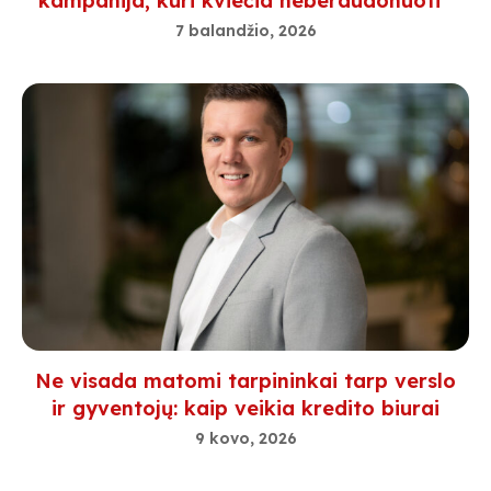
kampanija, kuri kviečia neberaudonuoti
7 balandžio, 2026
Ne visada matomi tarpininkai tarp verslo
ir gyventojų: kaip veikia kredito biurai
9 kovo, 2026