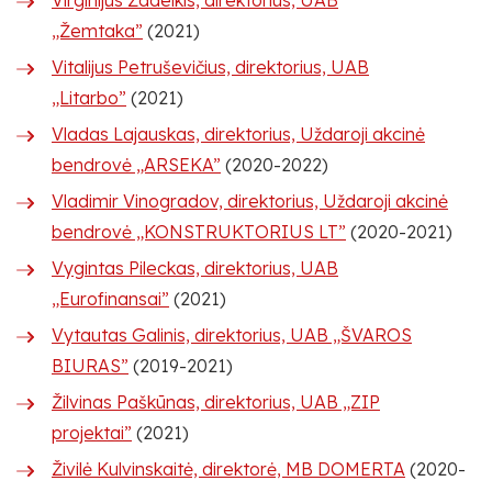
Virginijus Žadeikis, direktorius, UAB
„Žemtaka”
(2021)
Vitalijus Petruševičius, direktorius, UAB
„Litarbo”
(2021)
Vladas Lajauskas, direktorius, Uždaroji akcinė
bendrovė „ARSEKA”
(2020-2022)
Vladimir Vinogradov, direktorius, Uždaroji akcinė
bendrovė „KONSTRUKTORIUS LT”
(2020-2021)
Vygintas Pileckas, direktorius, UAB
„Eurofinansai”
(2021)
Vytautas Galinis, direktorius, UAB „ŠVAROS
BIURAS”
(2019-2021)
Žilvinas Paškūnas, direktorius, UAB „ZIP
projektai”
(2021)
Živilė Kulvinskaitė, direktorė, MB DOMERTA
(2020-