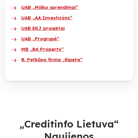
UAB „Miško sprendimai”
UAB „AA Investicijos”
UAB EKJ projektai
UAB „Progrupė”
MB „BA Property”
R. Petkūno firma „Ripeta”
„Creditinfo Lietuva“
Naujienos