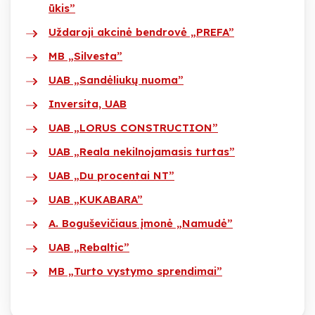
ūkis”
Uždaroji akcinė bendrovė „PREFA”
MB „Silvesta”
UAB „Sandėliukų nuoma”
Inversita, UAB
UAB „LORUS CONSTRUCTION”
UAB „Reala nekilnojamasis turtas”
UAB „Du procentai NT”
UAB „KUKABARA”
A. Boguševičiaus įmonė „Namudė”
UAB „Rebaltic”
MB „Turto vystymo sprendimai”