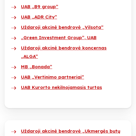
UAB „B9 group”
UAB „ADR City”
Uždaroji akcinė bendrovė „Vilsota”
„Green Investment Group”, UAB
Uždaroji akcinė bendrovė koncernas
„ALGA”
MB „Bonada”
UAB „Vertinimo partneriai”
UAB Kurorto nekilnojamasis turtas
Uždaroji akcinė bendrovė „Ukmergės butų