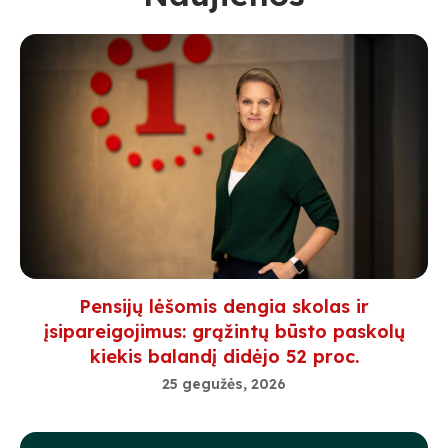
Pensijų lėšomis dengia skolas ir
įsipareigojimus: grąžintų būsto paskolų
kiekis balandį didėjo 52 proc.
25 gegužės, 2026