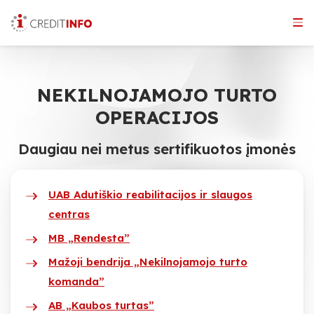
Skip
to
the
content
NEKILNOJAMOJO TURTO
OPERACIJOS
Daugiau nei metus sertifikuotos įmonės
UAB Adutiškio reabilitacijos ir slaugos
centras
MB „Rendesta”
Mažoji bendrija „Nekilnojamojo turto
komanda”
AB „Kaubos turtas”