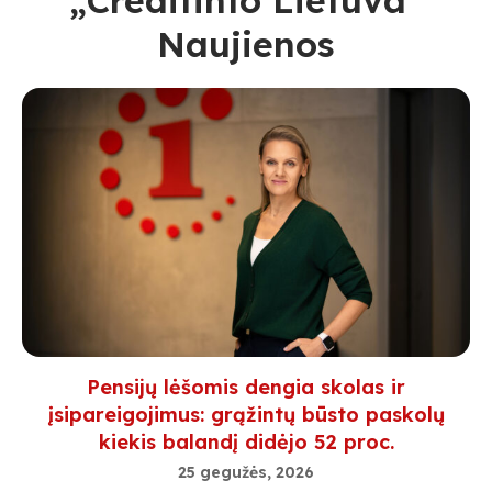
„Creditinfo Lietuva“
Naujienos
Pensijų lėšomis dengia skolas ir
įsipareigojimus: grąžintų būsto paskolų
kiekis balandį didėjo 52 proc.
25 gegužės, 2026