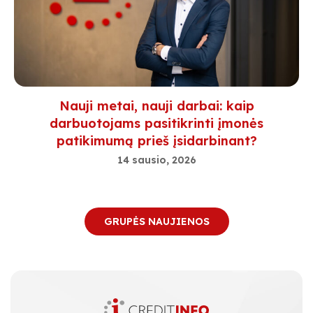
Nauji metai, nauji darbai: kaip
darbuotojams pasitikrinti įmonės
patikimumą prieš įsidarbinant?
14 sausio, 2026
GRUPĖS NAUJIENOS