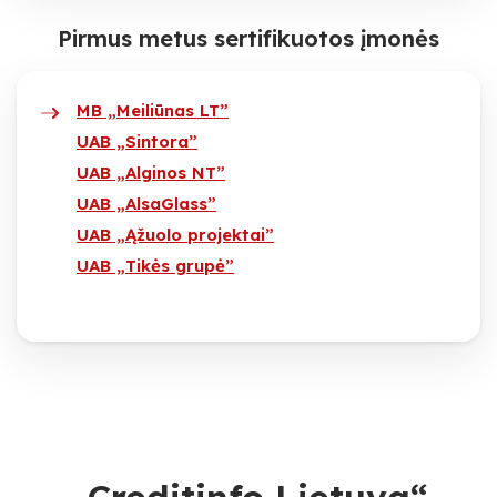
Pirmus metus sertifikuotos įmonės
MB „Meiliūnas LT”
UAB „Sintora”
UAB „Alginos NT”
UAB „AlsaGlass”
UAB „Ąžuolo projektai”
UAB „Tikės grupė”