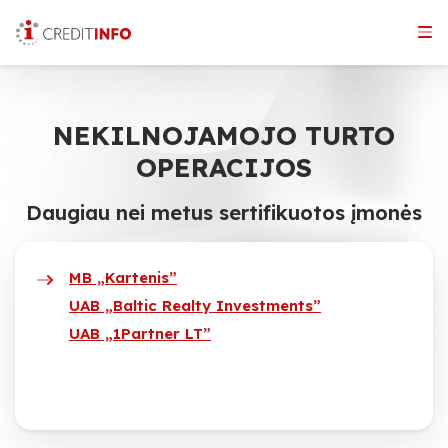
Skip
to
the
content
NEKILNOJAMOJO TURTO
OPERACIJOS
Daugiau nei metus sertifikuotos įmonės
MB „Kartenis”
UAB „Baltic Realty Investments”
UAB „1Partner LT”