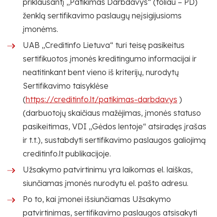
priklausantį „Patikimas Darbdavys“ (toliau – PD)
ženklą sertifikavimo paslaugų neįsigijusioms
įmonėms.
UAB „Creditinfo Lietuva“ turi teisę pasikeitus
sertifikuotos įmonės kreditingumo informacijai ir
neatitinkant bent vieno iš kriterijų, nurodytų
Sertifikavimo taisyklėse
(
https://creditinfo.lt/patikimas-darbdavys
)
(darbuotojų skaičiaus mažėjimas, įmonės statuso
pasikeitimas, VDI „Gėdos lentoje“ atsiradęs įrašas
ir t.t.), sustabdyti sertifikavimo paslaugos galiojimą
creditinfo.lt publikacijoje.
Užsakymo patvirtinimu yra laikomas el. laiškas,
siunčiamas įmonės nurodytu el. pašto adresu.
Po to, kai įmonei išsiunčiamas Užsakymo
patvirtinimas, sertifikavimo paslaugos atsisakyti