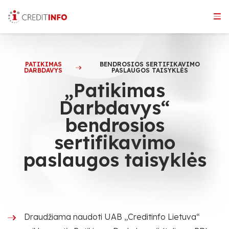
Skip
to
the
content
PATIKIMAS
BENDROSIOS SERTIFIKAVIMO
DARBDAVYS
PASLAUGOS TAISYKLĖS
„Patikimas
Darbdavys“
bendrosios
sertifikavimo
paslaugos taisyklės
Draudžiama naudoti UAB „Creditinfo Lietuva“