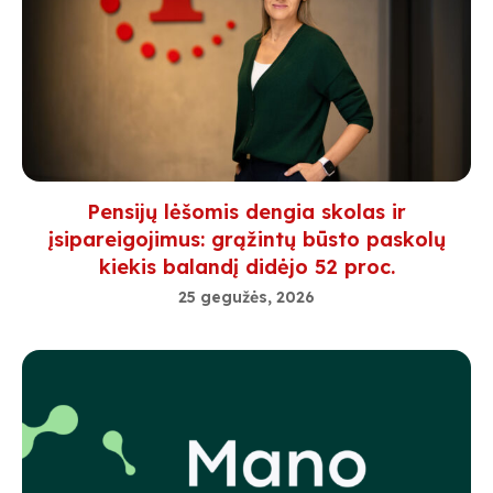
Pensijų lėšomis dengia skolas ir
įsipareigojimus: grąžintų būsto paskolų
kiekis balandį didėjo 52 proc.
25 gegužės, 2026