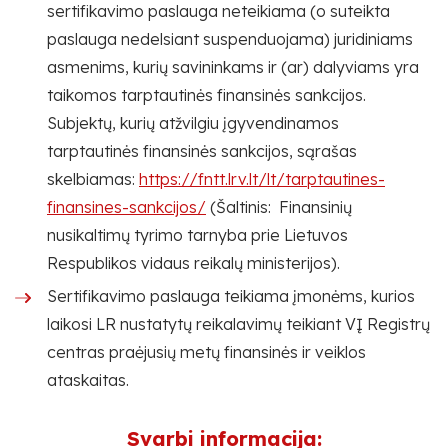
sertifikavimo paslauga neteikiama (o suteikta
paslauga nedelsiant suspenduojama) juridiniams
asmenims, kurių savininkams ir (ar) dalyviams yra
taikomos tarptautinės finansinės sankcijos.
Subjektų, kurių atžvilgiu įgyvendinamos
tarptautinės finansinės sankcijos, sąrašas
skelbiamas:
https://fntt.lrv.lt/lt/tarptautines-
finansines-sankcijos/
(Šaltinis: Finansinių
nusikaltimų tyrimo tarnyba prie Lietuvos
Respublikos vidaus reikalų ministerijos).
Sertifikavimo paslauga teikiama įmonėms, kurios
laikosi LR nustatytų reikalavimų teikiant VĮ Registrų
centras praėjusių metų finansinės ir veiklos
ataskaitas.
Svarbi informacija: