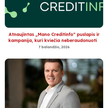
Atnaujintas „Mano Creditinfo“ puslapis ir
kampanija, kuri kviečia neberaudonuoti
7 balandžio, 2026