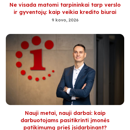
Ne visada matomi tarpininkai tarp verslo
ir gyventojų: kaip veikia kredito biurai
9 kovo, 2026
Nauji metai, nauji darbai: kaip
darbuotojams pasitikrinti įmonės
patikimumą prieš įsidarbinant?