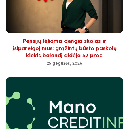
Pensijų lėšomis dengia skolas ir
įsipareigojimus: grąžintų būsto paskolų
kiekis balandį didėjo 52 proc.
25 gegužės, 2026