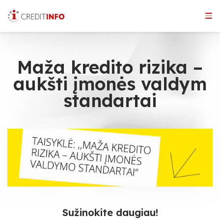
Skip
to
the
content
Maža kredito rizika –
aukšti įmonės valdym
standartai
Sužinokite daugiau!