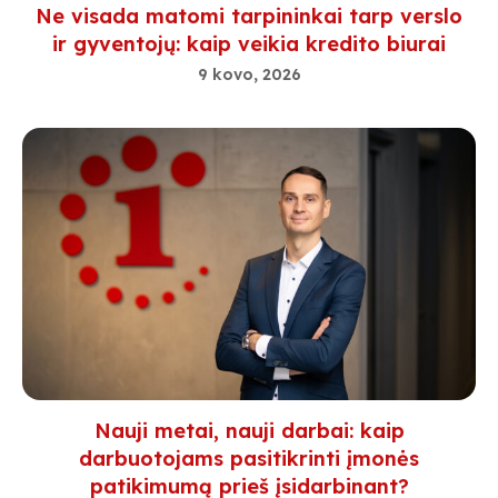
Ne visada matomi tarpininkai tarp verslo
ir gyventojų: kaip veikia kredito biurai
9 kovo, 2026
Nauji metai, nauji darbai: kaip
darbuotojams pasitikrinti įmonės
patikimumą prieš įsidarbinant?