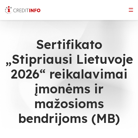
Skip
to
the
content
Sertifikato
„Stipriausi Lietuvoje
2026“ reikalavimai
įmonėms ir
mažosioms
bendrijoms (MB)