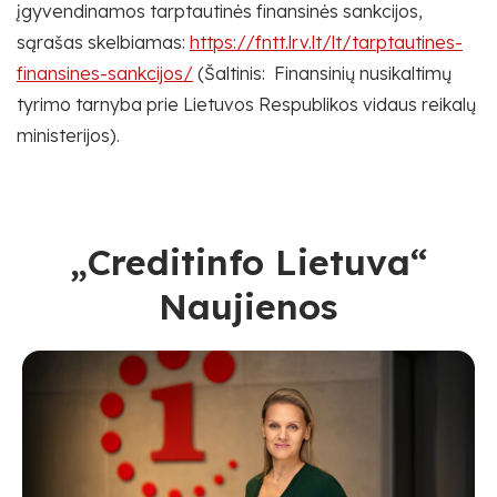
įgyvendinamos tarptautinės finansinės sankcijos,
sąrašas skelbiamas:
https://fntt.lrv.lt/lt/tarptautines-
finansines-sankcijos/
(Šaltinis: Finansinių nusikaltimų
tyrimo tarnyba prie Lietuvos Respublikos vidaus reikalų
ministerijos).
„Creditinfo Lietuva“
Naujienos