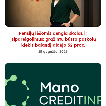
Pensijų lėšomis dengia skolas ir
įsipareigojimus: grąžintų būsto paskolų
kiekis balandį didėjo 52 proc.
25 gegužės, 2026