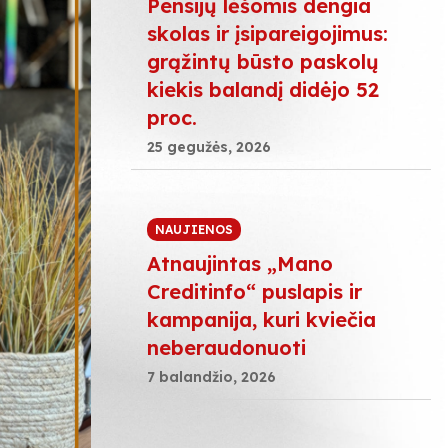
Pensijų lėšomis dengia
skolas ir įsipareigojimus:
grąžintų būsto paskolų
kiekis balandį didėjo 52
proc.
25 gegužės, 2026
NAUJIENOS
Atnaujintas „Mano
Creditinfo“ puslapis ir
kampanija, kuri kviečia
neberaudonuoti
7 balandžio, 2026