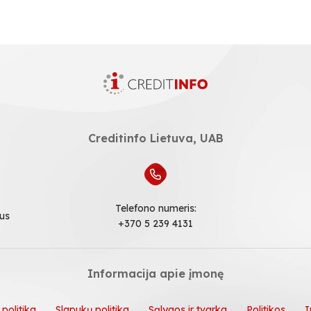
Creditinfo Lietuva, UAB
Telefono numeris:
ius
+370 5 239 4131
Informacija apie įmonę
politika
Slapukų politika
Sąlygos ir tvarka
Politikos
I