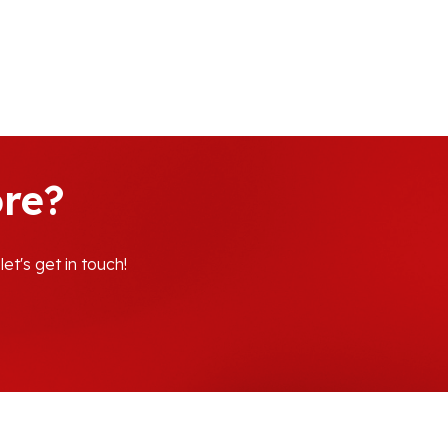
re?
et's get in touch!