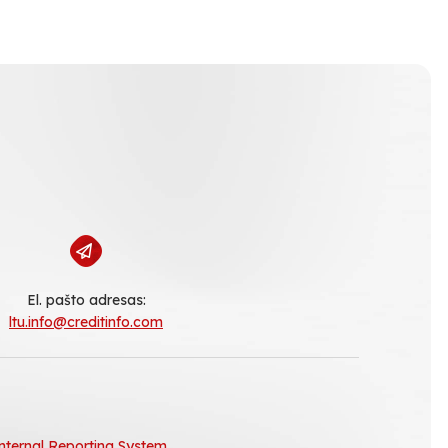
El. pašto adresas:
ltu.info@creditinfo.com
nternal Reporting System