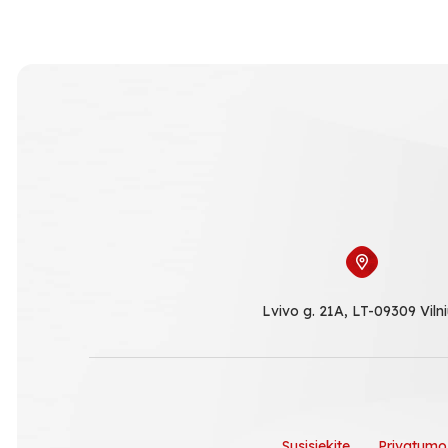
Lvivo g. 21A, LT-09309 Viln
Susisiekite
Privatumo 