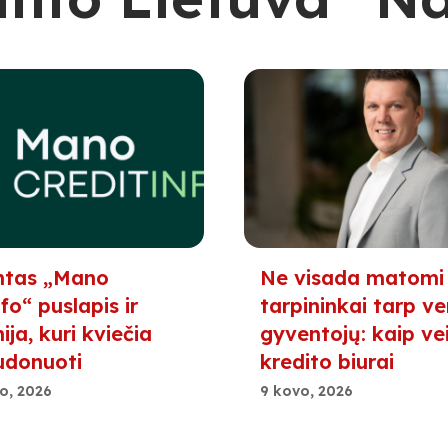
ntas „Mano
Ne visada matomi
fo“ puslapis ir
tarpininkai tarp ver
ja, kuri kviečia
gyventojų: kaip ve
udonuoti
kredito biurai
o, 2026
9 kovo, 2026