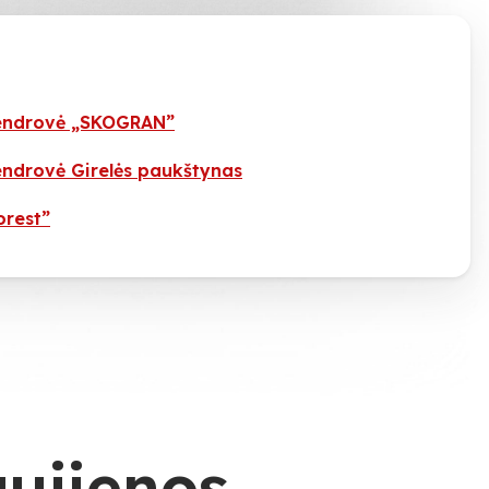
bendrovė „SKOGRAN”
endrovė Girelės paukštynas
orest”
aujienos