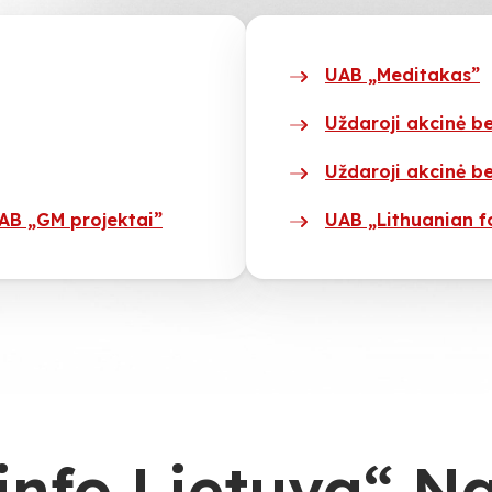
UAB „Meditakas”
Uždaroji akcinė 
Uždaroji akcinė b
AB „GM projektai”
UAB „Lithuanian f
info Lietuva“ N