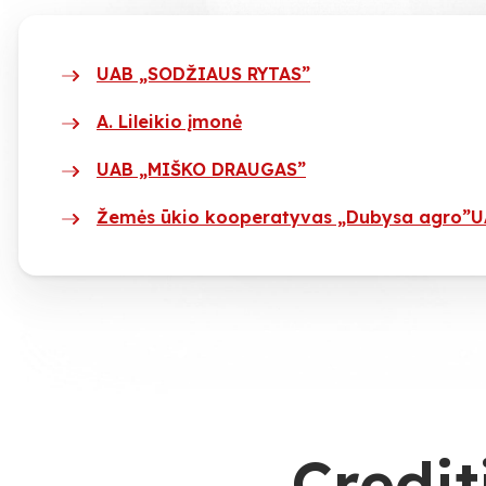
UAB „SODŽIAUS RYTAS”
A. Lileikio įmonė
UAB „MIŠKO DRAUGAS”
Žemės ūkio kooperatyvas „Dubysa agro”
U
„Credit