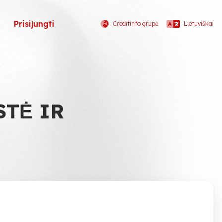
Prisijungti
Creditinfo grupė
Lietuviškai
STĖ IR