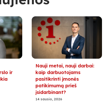
Nauji metai, nauji darbai:
slo ir
kaip darbuotojams
ikia
pasitikrinti įmonės
patikimumą prieš
įsidarbinant?
14 sausio, 2026