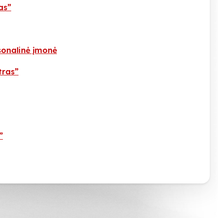
as”
sonalinė įmonė
tras”
”