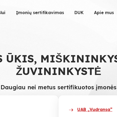
lui
Įmonių sertifikavimas
DUK
Apie mus
S ŪKIS, MIŠKININKY
ŽUVININKYSTĖ
Daugiau nei metus sertifikuotos įmonės
UAB „Vudransa”