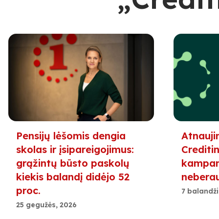
Pensijų lėšomis dengia
Atnauji
skolas ir įsipareigojimus:
Creditin
grąžintų būsto paskolų
kampani
kiekis balandį didėjo 52
nebera
proc.
7 balandži
25 gegužės, 2026