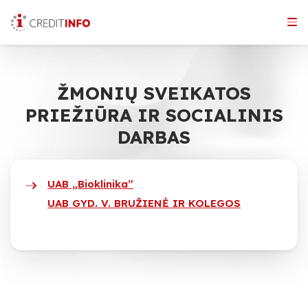
Skip
to
the
content
ŽMONIŲ SVEIKATOS
PRIEŽIŪRA IR SOCIALINIS
DARBAS
UAB „Bioklinika”
UAB GYD. V. BRUŽIENĖ IR KOLEGOS