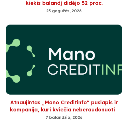
kiekis balandį didėjo 52 proc.
25 gegužės, 2026
Atnaujintas „Mano Creditinfo“ puslapis ir
kampanija, kuri kviečia neberaudonuoti
7 balandžio, 2026