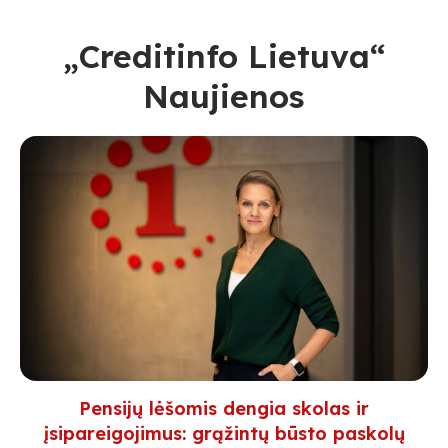
„Creditinfo Lietuva“
Naujienos
Pensijų lėšomis dengia skolas ir
įsipareigojimus: grąžintų būsto paskolų