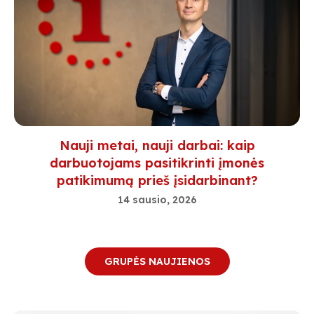
Nauji metai, nauji darbai: kaip
darbuotojams pasitikrinti įmonės
patikimumą prieš įsidarbinant?
14 sausio, 2026
GRUPĖS NAUJIENOS