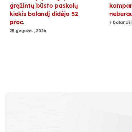
grąžintų būsto paskolų
kampani
kiekis balandį didėjo 52
nebera
proc.
7 balandži
25 gegužės, 2026