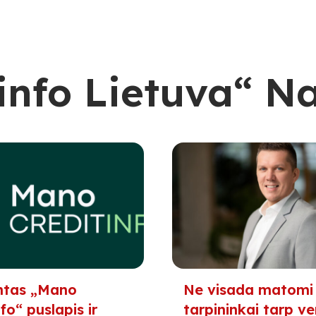
info Lietuva“ N
ntas „Mano
Ne visada matomi
fo“ puslapis ir
tarpininkai tarp ver