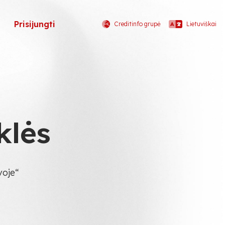
Prisijungti
Creditinfo grupė
Lietuviškai
klės
voje“