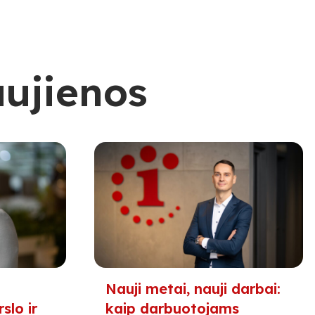
aujienos
Nauji metai, nauji darbai:
slo ir
kaip darbuotojams