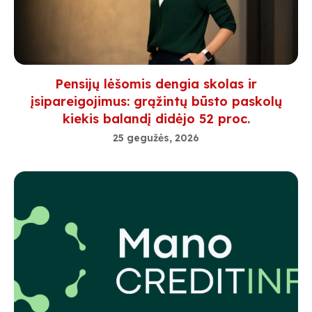
Pensijų lėšomis dengia skolas ir
įsipareigojimus: grąžintų būsto paskolų
kiekis balandį didėjo 52 proc.
25 gegužės, 2026