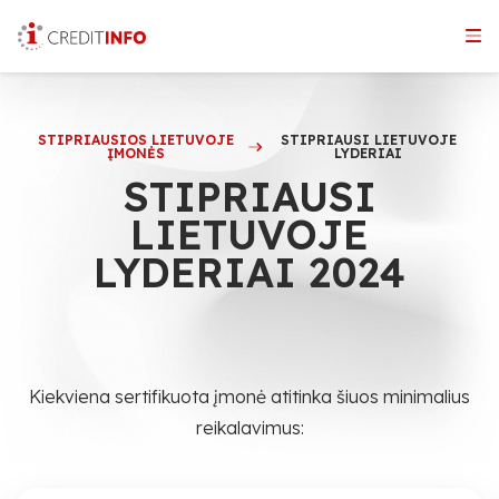
Skip
to
the
content
STIPRIAUSIOS LIETUVOJE
STIPRIAUSI LIETUVOJE
ĮMONĖS
LYDERIAI
STIPRIAUSI
LIETUVOJE
LYDERIAI 2024
Kiekviena sertifikuota įmonė atitinka šiuos minimalius
reikalavimus: