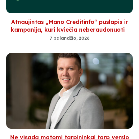
Atnaujintas „Mano Creditinfo“ puslapis ir
kampanija, kuri kviečia neberaudonuoti
7 balandžio, 2026
Ne visada matomi tarpininkai tarp verslo