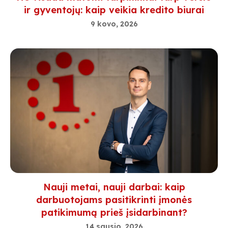
ir gyventojų: kaip veikia kredito biurai
9 kovo, 2026
Nauji metai, nauji darbai: kaip
darbuotojams pasitikrinti įmonės
patikimumą prieš įsidarbinant?
14 sausio, 2026