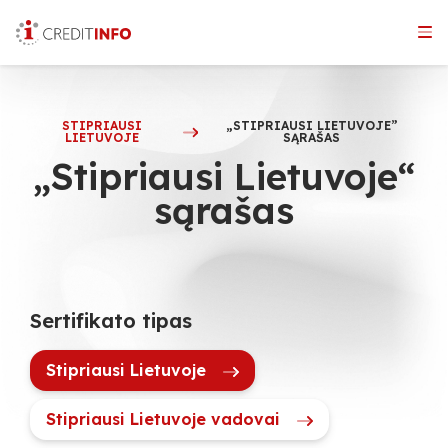
Skip
to
the
content
STIPRIAUSI
„STIPRIAUSI LIETUVOJE”
LIETUVOJE
SĄRAŠAS
„Stipriausi Lietuvoje“
sąrašas
Sertifikato tipas
Stipriausi Lietuvoje
Stipriausi Lietuvoje vadovai